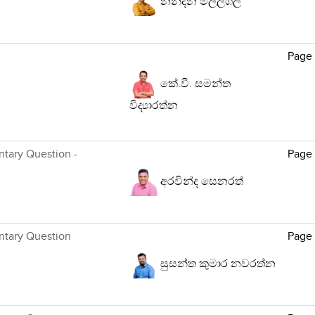
නන්දන මිල්ලගල
Page
කේ.වී. සමන්ත
විද්‍යාරත්න
ntary Question -
Page
අරවින්ද සෙනරත්
ntary Question
Page
සුසන්ත කුමාර නවරත්න