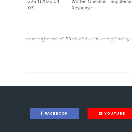
326-1 (2026-04-
Written Question - Suppleme
07)
Response
නවතම ක්‍රියාකාරකම් 50 පමණක් මෙහි පෙන්නුම් කර ඇත
FACEBOOK
YOUTUBE