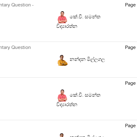
ntary Question -
Page
කේ.වී. සමන්ත
විද්‍යාරත්න
ntary Question
Page
නන්දන මිල්ලගල
Page
කේ.වී. සමන්ත
විද්‍යාරත්න
Page