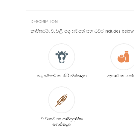
DESCRIPTION
කෘෂිකර්ම, වැවිලි, පශු සම්පත් සහ ධීවර includes belo
පශු සම්පත් හා කිරි නිෂ්පාදන
ආහාර හා ප
වී වගාව හා සාම්ප්‍ර‍දායික
ගොවිතැන