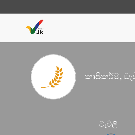
කෘෂිකර්ම, වැව
වැවිලි