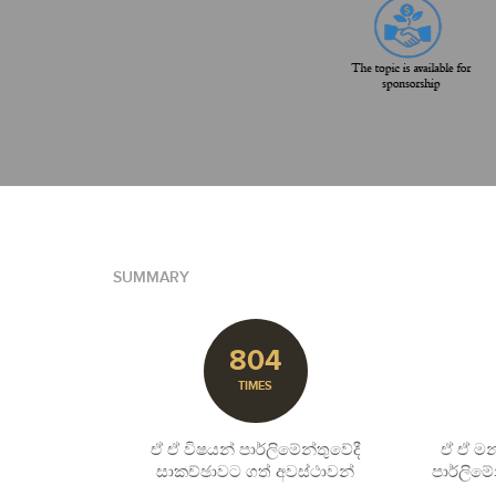
SUMMARY
804
TIMES
ඒ ඒ විෂයන් පාර්ලිමේන්තුවේදී
ඒ ඒ මන්
සාකච්ඡාවට ගත් අවස්ථාවන්
පාර්ලිමේ