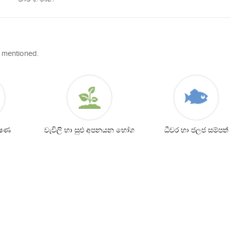
w mentioned.
ෝෂණ
වැවිලි හා සුළු අපනයන භෝග
ධීවර හා ජලජ සම්පත්