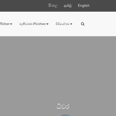
සිංහල
தமிழ்
English
 නිරීක්ෂක
මැතිවරණ නිර්‍රක්ෂක
වීඩියෝ පට
ධීවර