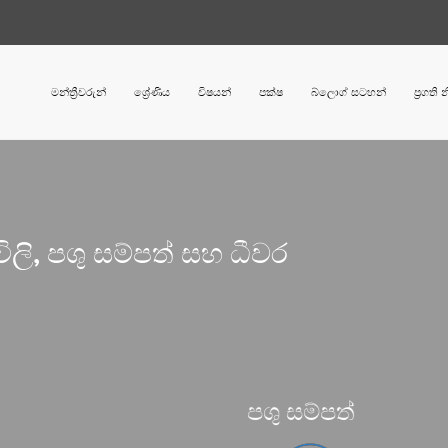
මන්ත්‍රීවරුන්
ශ්‍රේණිය
විෂයන්
පක්ෂ
බ්ලොග් සටහන්
ප්‍රගති
ිලි, පශු සම්පත් සහ ධීවර
පශු සම්පත්