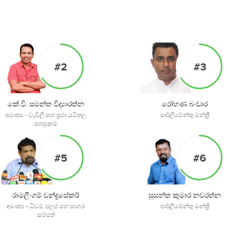
#2
#3
කේ.වී. සමන්ත විද්‍යාරත්න
රෝහණ බංඩාර
අමාත්‍ය - වැවිලි සහ ප්‍රජා යටිතල
පාර්ලිමේන්තු මන්ත්‍රී
පහසුකම්
#5
#6
රාමලිංගම් චන්ද්‍රසේකර්
සුසන්ත කුමාර නවරත්න
අමාත්‍ය - ධීවර, ජලජ සහ සාගර
පාර්ලිමේන්තු මන්ත්‍රී
සම්පත්