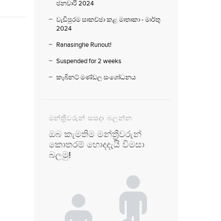
ජනවාරි 2024
වැඩිපුරම සාකච්ඡා කළ මාතෘකා - මාර්තු
2024
Ranasinghe Runout!
Suspended for 2 weeks
කැබිනට් මණ්ඩල සංශෝධනය
මන්ත්‍රීවරුන් සසදා බලන්න
ඔබ කැමතිම මන්ත්‍රීවරුන්
කොතරම් හොදදැයි විමසා
බලමු!