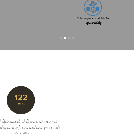
122
MPS
ත්‍රීවරයා ඒ ඒ විෂයන්ට අදාලව
න්තුව තුළදී දායකත්වය ලබා දුන්
වාර ගණන