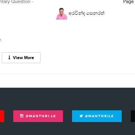
ntary Question -
Page
අරවින්ද සෙනරත්
.
View More
@MANTHRI.LK
@MANTHRILK