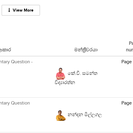
View More
P
ආකාර
මන්ත්‍රීවරයා
nu
ntary Question -
Page
කේ.වී. සමන්ත
විද්‍යාරත්න
ntary Question
Page
නන්දන මිල්ලගල