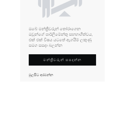
ඔබේ මන්ත්‍රීවරුන් තෝරාගෙන
ඔවුන්ගේ පාර්ලිමේන්තු සහභාගිත්වය,
එක් එක් විෂය යටතේ ඇගයීම් ලකුණු
සමග සසදා බලන්න
මන්ත්‍රීවරුන් සසදන්න
මුලසිට අරඹන්න