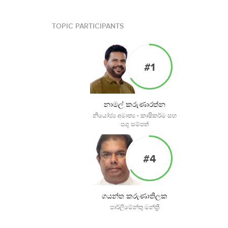
TOPIC PARTICIPANTS
#1
නාමල් කරුණාරත්න
නියෝජ්‍ය අමාත්‍ය - කෘෂිකර්ම සහ
පශු සම්පත්
#4
ගයන්ත කරුණාතිලක
පාර්ලිමේන්තු මන්ත්‍රී