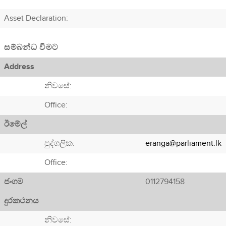
Asset Declaration
:
සම්බන්ධ වීමට
Address
නිවසේ:
Office:
ඊමේල්
පුද්ගලික:
eranga@parliament.lk
Office:
ජංගම
0112794158
දුරකථනය
නිවසේ: