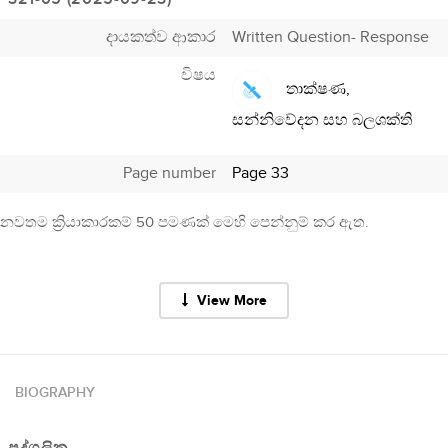
දායකත්ව ආකාර
Written Question- Response
විෂය
තාක්ෂණ,
සන්නිවේදන සහ බලශක්ති
Page number
Page 33
නවතම ක්‍රියාකාරකම් 50 පමණක් මෙහි පෙන්නුම් කර ඇත.
View More
BIOGRAPHY