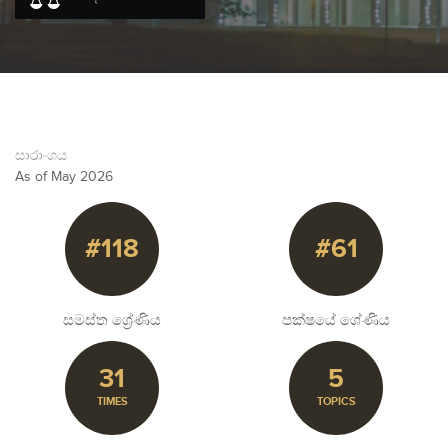
සාරාංශය
As of May 2026
#118
#61
සමස්ත ශ්‍රේණිය
පක්ෂයේ ශේණිය
31
5
TIMES
TOPICS