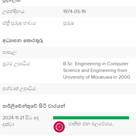
පුද්ගලික
උපන්දිනය:
1974-05-19
ස්ත්‍රී පුරුෂ භාවය:
පුරුෂ
අධ්‍යාපන තොරතුරු
පාසැල:
ප්‍රථම උපාධිය:
B.Sc. Engineering in Computer
Science and Engineering from
University of Moratuwa in 2000
පශ්චාත් උපාධිය:
පාර්ලිමේන්තුවේ සිටි වාරයන්
2024-11-21 සිට අද
ජාතික ජන බලවේගය,
දක්වා