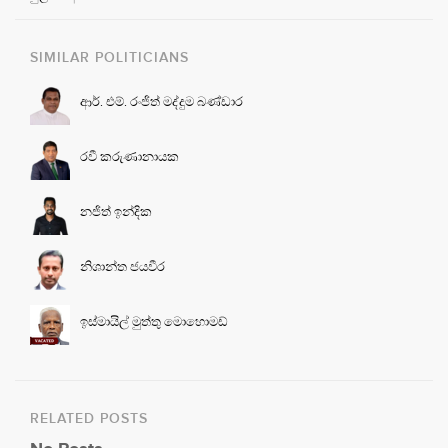
SIMILAR POLITICIANS
ආර්. එම්. රංජිත් මද්දුම බණ්ඩාර
රවී කරුණානායක
නජිත් ඉන්දික
නිශාන්ත ජයවීර
ඉස්මායිල් මුත්තු මෙ‍ාහොමඩ්
RELATED POSTS