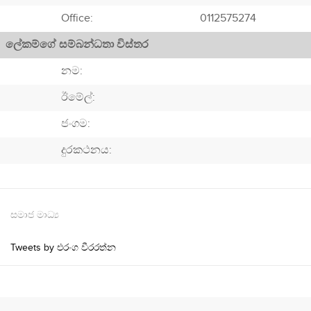
Office:
0112575274
ලේකම්ගේ සම්බන්ධතා විස්තර
නම:
ඊමේල්:
ජංගම:
දුරකථනය:
සමාජ මාධ්‍ය
Tweets by එරංග වීරරත්න