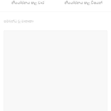
නියෝජනය කළ වාර
නියෝජනය කළ විෂයන්
සම්බන්ධ වූ මාතෘකා
#5
#90
තාක්ෂණ, සන්නිවේදන සහ
ස්වභාවික සම්පත් හා පරිසර
බලශක්ති
#150
#197