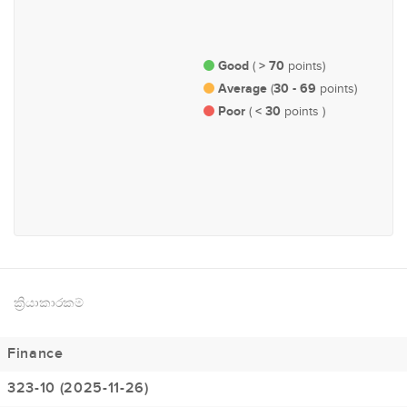
යුක්තිය, ආරක්ෂාව හා මහජන
ආණ්ඩුකරණ, පරිපාලන හා
සාමය
පාර්ලිමේන්තු කටයුතු
Good
> 70
(
points)
Average
30 - 69
(
points)
Poor
< 30
(
points )
#213
ආර්ථික හා මුල්‍ය
ක්‍රියාකාරකම්
Finance
323-10 (2025-11-26)