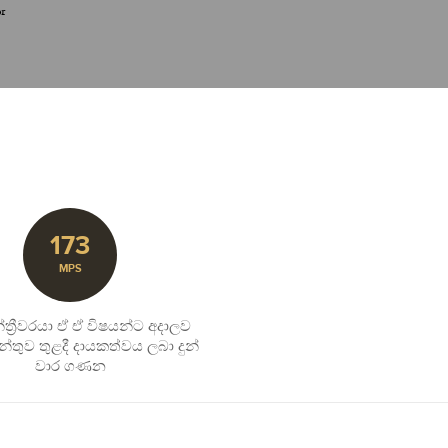
173
MPS
ත්‍රීවරයා ඒ ඒ විෂයන්ට අදාලව
න්තුව තුළදී දායකත්වය ලබා දුන්
වාර ගණන