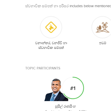
ස්වභාවික සම්පත් හා පරිසර includes below mentioned
වනාන්තර, වනජීවී හා
ඉඩම්
ස්වභාවික සම්පත්
TOPIC PARTICIPANTS
#1
සුසිල් රණසිංහ