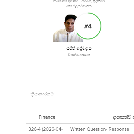
නියෝජ්‍ය අමාත්‍ය - නිවාස, ඉදිකිරීම්
සහ ජලසම්පාදන
#4
සජිත් ප්‍රේමදාස
විපක්ෂ නායක
ක්‍රියාකාරකම්
Finance
දායකත්ව
326-4 (2026-04-
Written Question- Response