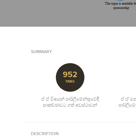
SUMMARY
952
TIMES
ඒ ඒ විෂයන් පාර්ලිමේන්තුවේදී
ඒ ඒ මන්
සාකච්ඡාවට ගත් අවස්ථාවන්
පාර්ලිමේ
DESCRIPTION