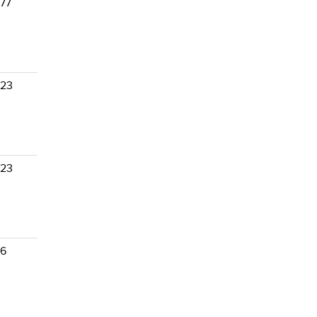
 77
 23
 23
 6