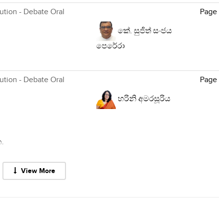
lution - Debate Oral
Page
කේ. සුජිත් සංජය
පෙරේරා
lution - Debate Oral
Page
හරිනි අමරසූරිය
.
View More