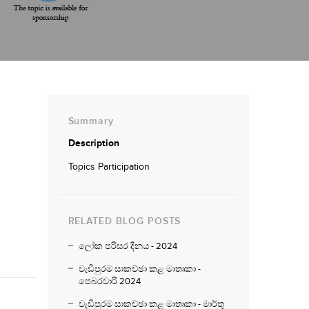
Summary
Description
Topics Participation
RELATED BLOG POSTS
ලෝක පරිසර දිනය - 2024
වැඩිපුරම සාකච්ඡා කළ මාතෘකා -
පෙබරවාරි 2024
වැඩිපුරම සාකච්ඡා කළ මාතෘකා - මාර්තු