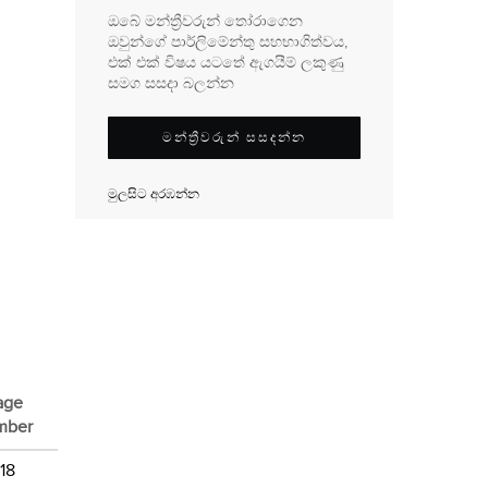
ඔබේ මන්ත්‍රීවරුන් තෝරාගෙන
ඔවුන්ගේ පාර්ලිමේන්තු සහභාගිත්වය,
එක් එක් විෂය යටතේ ඇගයීම් ලකුණු
සමග සසදා බලන්න
මන්ත්‍රීවරුන් සසදන්න
මුලසිට අරඹන්න
age
mber
18