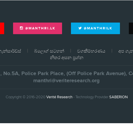
@MANTHRI.LK
@MANTHRILK
ැන්සාර්ඩ්ස්
බ්ලොග් සටහන්
වගකීම්හරණය
අප ගැ
නිතර අසන ප්‍රශ්න
., No.5A, Police Park Place, (Off Police Park Avenue),
manthri@veriteresearch.org
Copyright © 2016-2020
Verité Research
- Technology Provider
SABERION