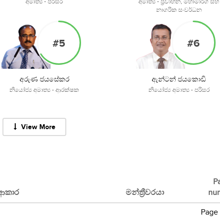
අමාත්‍ය - පරිසර
අමාත්‍ය - ප්‍රවාහන, මහාමාර්ග සහ
නාගරික සංවර්ධන
#5
#6
අරුණ ජයසේකර
ඇන්ටන් ජයකොඩි
නියෝජ්‍ය අමාත්‍ය - ආරක්ෂක
නියෝජ්‍ය අමාත්‍ය - පරිසර
View More
P
 ආකාර
මන්ත්‍රීවරයා
nu
Page 