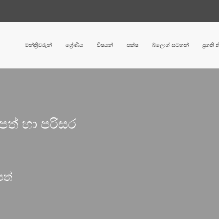
මන්ත්‍රීවරුන්
ශ්‍රේණිය
විෂයන්
පක්ෂ
බ්ලොග් සටහන්
ප්‍රගති
පත් හා පරිසර
පත්