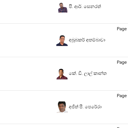
පී. ආර්. සෙනරත්
Page 
අබූබකර් අතම්බාවා
Page 
කේ. ඩී. ලාල් කාන්ත
Page 
අජිත් පී. පෙරේරා