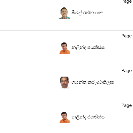
Page
බිමල් රත්නායක
Page
නලින්ද ජයතිස්ස
Page
ගයන්ත කරුණාතිලක
Page
නලින්ද ජයතිස්ස