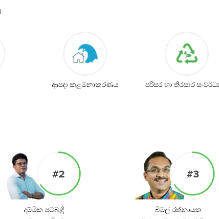
.
ආපදා කළමනාකරණය
පරිසර හා තිරසාර සංවර්
#2
#3
දම්මික පටබැඳි
බිමල් රත්නායක