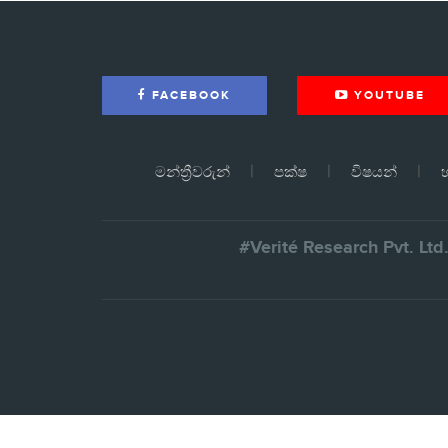
FACEBOOK
YOUTUBE
මන්ත්‍රීවරුන්
පක්ෂ
විෂයන්
හ
#Verité Research Pvt. Ltd