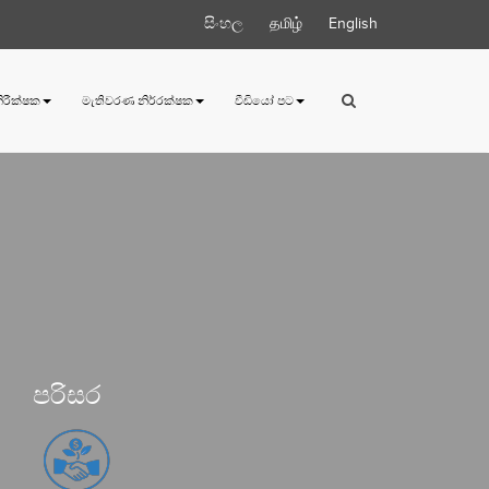
සිංහල
தமிழ்
English
 නිරීක්ෂක
මැතිවරණ නිර්‍රක්ෂක
වීඩියෝ පට
පරිසර