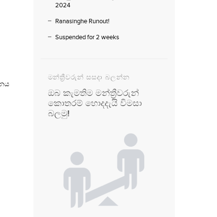
2024
Ranasinghe Runout!
Suspended for 2 weeks
මන්ත්‍රීවරුන් සසදා බලන්න
ධනය
ඔබ කැමතිම මන්ත්‍රීවරුන්
කොතරම් හොදදැයි විමසා
බලමු!