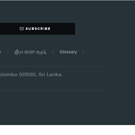
SUBSCRIBE
න
ක්‍රියා කරන අයුරු
Glossary
 Colombo 00500, Sri Lanka.