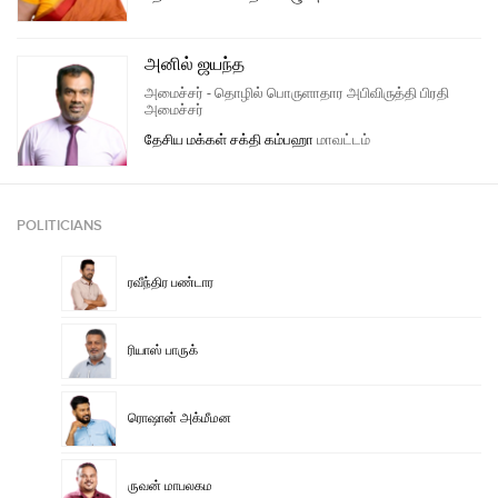
அனில் ஜயந்த
அமைச்சர் - தொழில் பொருளாதார அபிவிருத்தி பிரதி
அமைச்சர்
தேசிய மக்கள் சக்தி
கம்பஹா
மாவட்டம்
POLITICIANS
ரவீந்திர பண்டார
ரியாஸ் பாருக்
ரொஷான் அக்மீமன
ருவன் மாபலகம