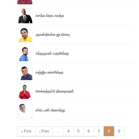
சுசந்த தொடாவத்த
ருவன்திலக்க ஜயகொடி
சந்தருவன் மதரசிங்ஹ
சஞ்ஜீவ ரணசிங்ஹ
செல்லத்தம்பி திலகநாதன்
ஸ்டெபனி பிரனாந்து
« First
‹ Prev
…
4
5
6
7
8
9