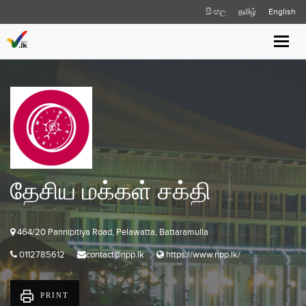
සිංහල
தமிழ்
English
Toggle
naviga
தேசிய மக்கள் சக்தி
464/20 Pannipitiya Road, Pelawatta, Battaramulla
0112785612
contact@npp.lk
https://www.npp.lk/
PRINT