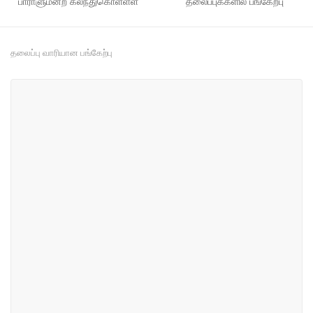
பாராளுமன்ற கலந்துகொள்ளள்
தலைப்புக்களில் பங்கேற்பு
தலைப்பு வாரியான பங்கேற்பு
#56
#109
விவசாயம், பெருந்தோட்டத் துறை,
நீதி, பாதுகாப்பு மற்றும் சட்டம்
கால்நடை மற்றும் மீன்பிடி
#115
#122