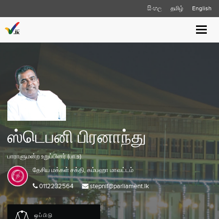
සිංහල
தமிழ்
English
Toggle
naviga
ஸ்டெபனி பிரனாந்து
பாராளுமன்ற உறுப்பினர் (பா.உ)
தேசிய மக்கள் சக்தி,
கம்பஹா
மாவட்டம்
0112232564
stepnif@parliament.lk
ஒப்பிடு