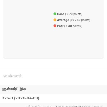
வர்த்தகம் மற்றும் தொழில் துறை
இயற்கை வளங்கள் மற்றும்
சுற்றாடல்
Good
(
> 70
points)
Average
(
30 - 69
points)
Poor
(
< 30
points )
#157
பொருளாதாரம் மற்றும் நிதி
செயற்பாடுகள்
ஹன்சார்ட் இல
326-3 (2026-04-09)