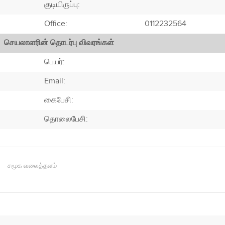
குடியிருப்பு:
Office:
0112232564
செயலாளரின் தொடர்பு விவரங்கள்
பெயர்:
Email:
கைபேசி:
தொலைபேசி:
சமூக வலைத்தளம்