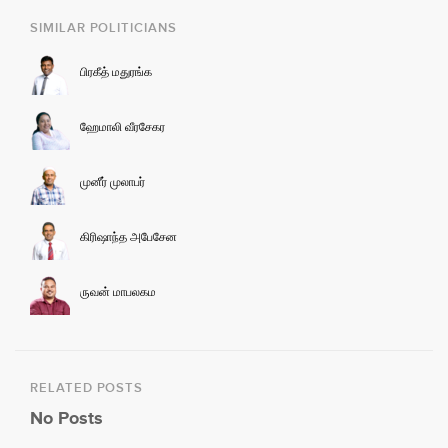
SIMILAR POLITICIANS
பிரகீத் மதுரங்க
ஹேமாலி வீரசேகர
முனீர் முலாபர்
கிரிஷாந்த அபேசேன
ருவன் மாபலகம
RELATED POSTS
No Posts