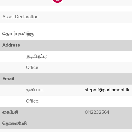
Asset Declaration
:
தொடர்புகளிற்கு
Address
குடியிருப்பு:
Office:
Email
தனிப்பட்ட:
stepnif@parliament.lk
Office:
கைபேசி
0112232564
தொலைபேசி