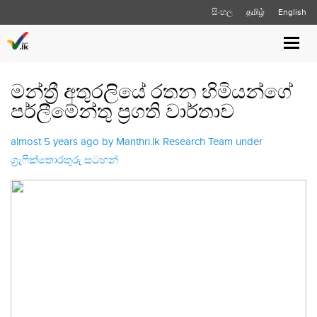
සිංහල
தமிழ்
English
Toggl
navig
මන්ත්‍රී අතුරලියේ රතන හිමියන්ගේ
පර්ලීමේන්තු ප්‍රගති වාර්තාව
almost 5 years ago by Manthri.lk Research Team under
ග්‍රැෆික්තොරතුරු සටහන්