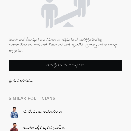
ඔබේ මන්ත්‍රීවරුන් තෝරාගෙන ඔවුන්ගේ පාර්ලිමේන්තු
සහභාගිත්වය, එක් එක් විෂය යටතේ ඇගයීම් ලකුණු සමග සසදා
බලන්න
මන්ත්‍රීවරුන් සසදන්න
මුලසිට අරඹන්න
SIMILAR POLITICIANS
ඩ්. ඒ. ජනක සේනාරත්න
ශාන්ත පද්ම කුමාර සුබසිංහ