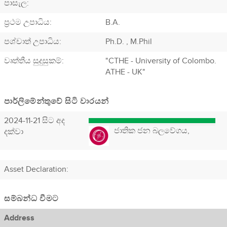
පාසැල:
ප්‍රථම උපාධිය:
B.A.
පශ්චාත් උපාධිය:
Ph.D. , M.Phil
වෘත්තීය සුදුසුකම්:
"CTHE - University of Colombo.
ATHE - UK"
පාර්ලිමේන්තුවේ සිටි වාරයන්
2024-11-21 සිට අද
ජාතික ජන බලවේගය,
දක්වා
Asset Declaration
:
සම්බන්ධ වීමට
Address