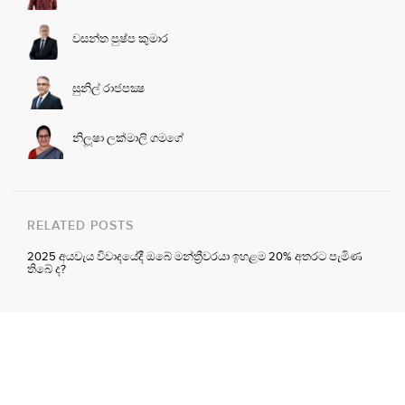
වසන්ත පුෂ්ප කුමාර
සුනිල් රාජපක්‍ෂ
නිලූෂා ලක්මාලි ගමගේ
RELATED POSTS
2025 අයවැය විවාදයේදී ඔබේ මන්ත්‍රීවරයා ඉහළම 20% අතරට පැමිණ
තිබේ ද?