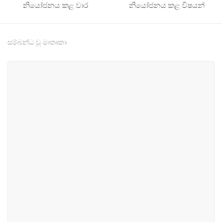
නියෝජනය කළ වාර
නියෝජනය කළ විෂයන්
සම්බන්ධ වූ මාතෘකා
#2
#55
ජාතික උරුමයන්, මාධ්‍ය හා
අයිතිවාසිකම් හා නියෝජනය
ක්‍රීඩා
#61
#97