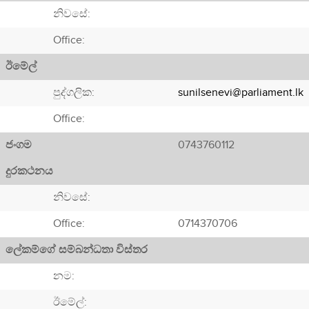
නිවසේ:
Office:
ඊමේල්
පුද්ගලික:
sunilsenevi@parliament.lk
Office:
ජංගම
0743760112
දුරකථනය
නිවසේ:
Office:
0714370706
ලේකම්ගේ සම්බන්ධතා විස්තර
නම:
ඊමේල්: