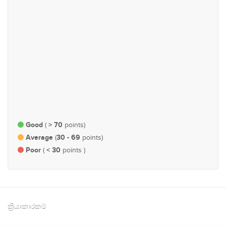
අධ්‍යාපන
ආර්ථික හා මුල්‍ය
#114
#126
ස්වභාවික සම්පත් හා පරිසර
ආණ්ඩුකරණ, පරිපාලන හා
පාර්ලිමේන්තු කටයුතු
Good
> 70
(
points)
Average
30 - 69
(
points)
Poor
< 30
(
points )
ක්‍රියාකාරකම්