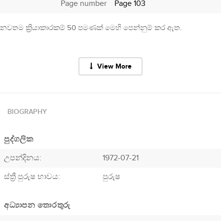
Page number
Page 103
නවතම ක්‍රියාකාරකම් 50 පමණක් මෙහි පෙන්නුම් කර ඇත.
View More
BIOGRAPHY
පුද්ගලික
උපන්දිනය:
1972-07-21
ස්ත්‍රී පුරුෂ භාවය:
පුරුෂ
අධ්‍යාපන තොරතුරු