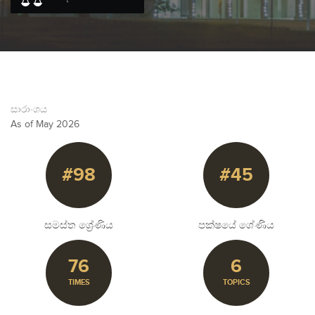
සාරාංශය
As of May 2026
#98
#45
සමස්ත ශ්‍රේණිය
පක්ෂයේ ශේණිය
76
6
TIMES
TOPICS