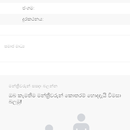
ජංගම:
දුරකථනය:
සමාජ මාධ්‍ය
මන්ත්‍රීවරුන් සසදා බලන්න
ඔබ කැමතිම මන්ත්‍රීවරුන් කොතරම් හොදදැයි විමසා
බලමු!