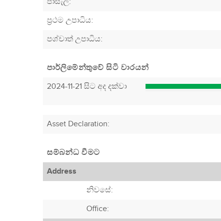
පාසැල:
ප්‍රථම උපාධිය:
පශ්චාත් උපාධිය:
පාර්ලිමේන්තුවේ සිටි වාරයන්
2024-11-21 සිට අද දක්වා
Asset Declaration
:
සම්බන්ධ වීමට
Address
නිවසේ:
Office: