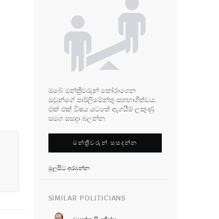
ය
ඔබේ මන්ත්‍රීවරුන් තෝරාගෙන
ඔවුන්ගේ පාර්ලිමේන්තු සහභාගිත්වය,
එක් එක් විෂය යටතේ ඇගයීම් ලකුණු
සමග සසදා බලන්න
මන්ත්‍රීවරුන් සසදන්න
මුලසිට අරඹන්න
SIMILAR POLITICIANS