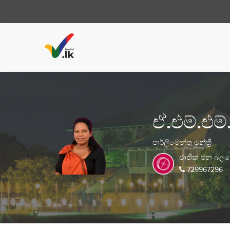
ඒ.එම්.එම්
පාර්ලිමේන්තු මන්ත්‍රී
ජාතික ජන බල
729967296