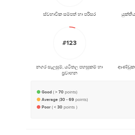
ස්වභාවික සම්පත් හා පරිසර
යුක්ත
#123
නගර සැලසුම්, යටිතල පහසුකම් හා
ආණ්ඩුකර
ප්‍රවාහන
Good
> 70
(
points)
Average
30 - 69
(
points)
Poor
< 30
(
points )