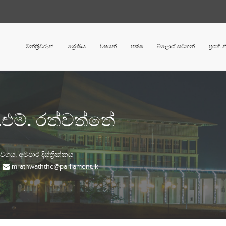
මන්ත්‍රීවරුන්
ශ්‍රේණිය
විෂයන්
පක්ෂ
බ්ලොග් සටහන්
ප්‍රගති
.එම්. රත්වත්තේ
වේගය,
අම්පාර
දිස්ත්‍රික්කය
mrathwaththe@parliament.lk