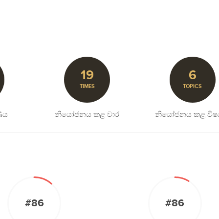
19
6
TIMES
TOPICS
ිය
නියෝජනය කළ වාර
නියෝජනය කළ විෂ
#86
#86