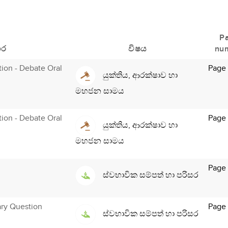
P
ාර
විෂය
nu
ution - Debate Oral
Page
යුක්තිය, ආරක්ෂාව හා
මහජන සාමය
ution - Debate Oral
Page
යුක්තිය, ආරක්ෂාව හා
මහජන සාමය
Page
ස්වභාවික සම්පත් හා පරිසර
ary Question
Page
ස්වභාවික සම්පත් හා පරිසර