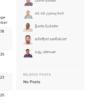
වසන්ත පියතිස්ස
එම්. එස්. උදුමාලෙබ්බේ
age
mber
ප්‍රියන්ත විජේරත්න
 78
කවීන්දිරන් කෝඩීස්වරන්
මංජුල රත්නායක
 35
RELATED POSTS
 23
No Posts
 25