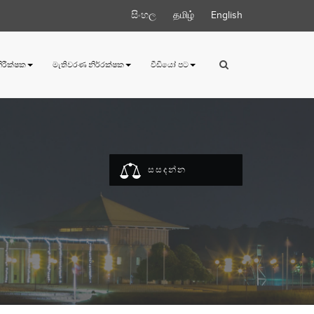
සිංහල
தமிழ்
English
 නිරීක්ෂක
මැතිවරණ නිර්‍රක්ෂක
වීඩියෝ පට
සසදන්න