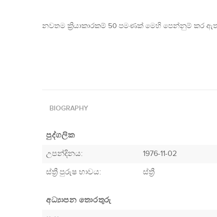
නවතම ක්‍රියාකාරකම් 50 පමණක් මෙහි පෙන්නුම් කර ඇත
BIOGRAPHY
පුද්ගලික
උපන්දිනය:
1976-11-02
ස්ත්‍රී පුරුෂ භාවය:
ස්ත්‍රී
අධ්‍යාපන තොරතුරු