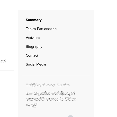
Summary
Topics Participation
Activities
Biography
Contact
යන්
Social Media
මන්ත්‍රීවරුන් සසදා බලන්න
ඔබ කැමතිම මන්ත්‍රීවරුන්
කොතරම් හොදදැයි විමසා
බලමු!