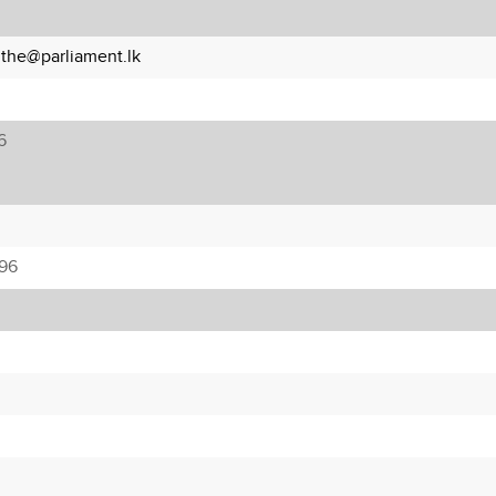
the@parliament.lk
6
96