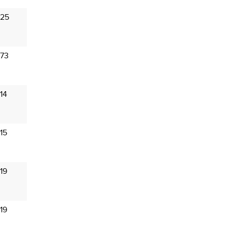
 25
 73
14
15
19
19