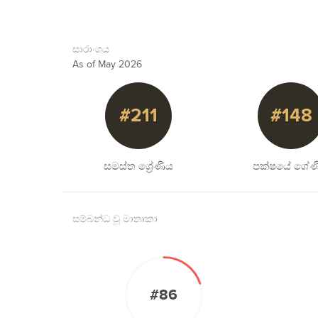
සාරාංශය
As of May 2026
#211
#148
සමස්ත ශ්‍රේණිය
පක්ෂයේ ශේණ
සම්බන්ධ වූ මාතෘකා
#86