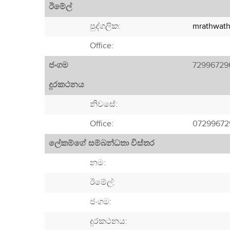
ඊමේල්
පුද්ගලික:
mrathwath
Office:
ජංගම
72996729
දුරකථනය
නිවසේ:
Office:
07299672
ලේකම්ගේ සම්බන්ධතා විස්තර
නම:
ඊමේල්:
ජංගම:
දුරකථනය: