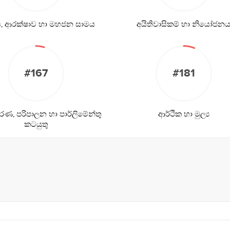
ිය, ආරක්ෂාව හා මහජන සාමය
අයිතිවාසිකම් හා නියෝජන
#167
#181
ණ, පරිපාලන හා පාර්ලිමේන්තු
ආර්ථික හා මුල්‍ය
කටයුතු