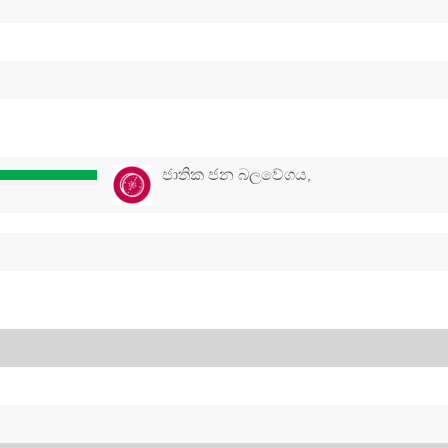
ජාතික ජන බලවේගය,