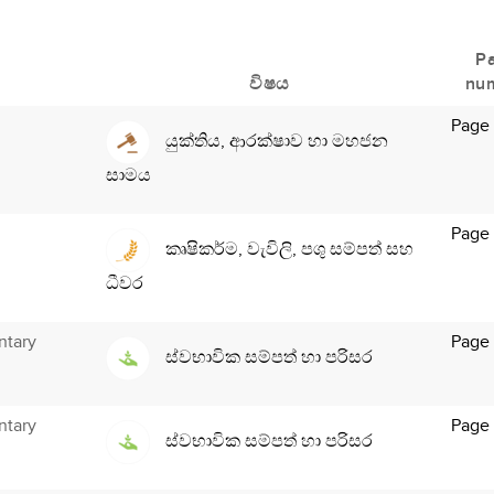
P
විෂය
nu
Page
යුක්තිය, ආරක්ෂාව හා මහජන
සාමය
Page
කෘෂිකර්ම, වැවිලි, පශු සම්පත් සහ
ධීවර
ntary
Page
ස්වභාවික සම්පත් හා පරිසර
ntary
Page
ස්වභාවික සම්පත් හා පරිසර