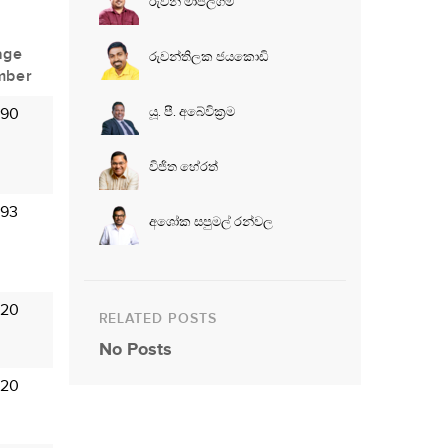
රුවන් මාපලගම
age
රුවන්තිලක ජයකොඩි
mber
යූ. පී. අබේවික්‍රම
 90
විජිත හේරත්
 93
අශෝක සපුමල් රන්වල
 20
RELATED POSTS
No Posts
 20