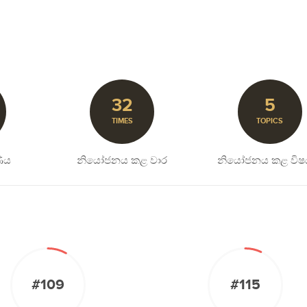
32
5
TIMES
TOPICS
ිය
නියෝජනය කළ වාර
නියෝජනය කළ විෂ
#109
#115