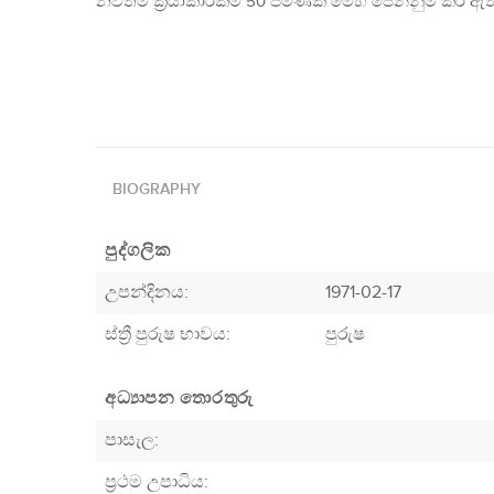
නවතම ක්‍රියාකාරකම් 50 පමණක් මෙහි පෙන්නුම් කර ඇත
BIOGRAPHY
පුද්ගලික
උපන්දිනය:
1971-02-17
ස්ත්‍රී පුරුෂ භාවය:
පුරුෂ
අධ්‍යාපන තොරතුරු
පාසැල:
ප්‍රථම උපාධිය: