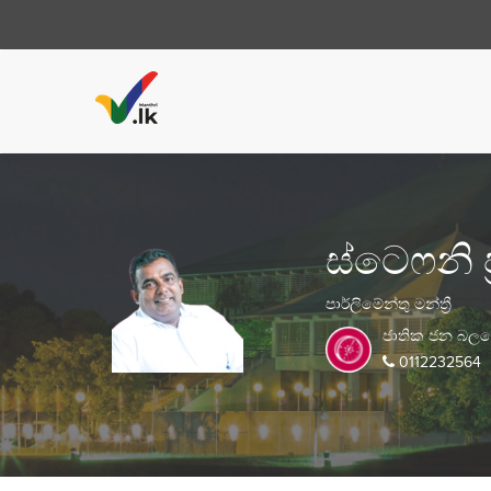
ස්ටෙෆනි ප්
පාර්ලිමේන්තු මන්ත්‍රී
ජාතික ජන බල
0112232564