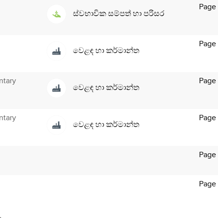
Page 
ස්වභාවික සම්පත් හා පරිසර
Page 
වෙළඳ හා කර්මාන්ත
ntary
Page 
වෙළඳ හා කර්මාන්ත
ntary
Page 
වෙළඳ හා කර්මාන්ත
Page
Page