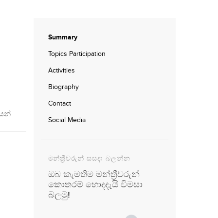
Summary
Topics Participation
Activities
Biography
Contact
යන්
Social Media
මන්ත්‍රීවරුන් සසදා බලන්න
ඔබ කැමතිම මන්ත්‍රීවරුන්
කොතරම් හොදදැයි විමසා
බලමු!