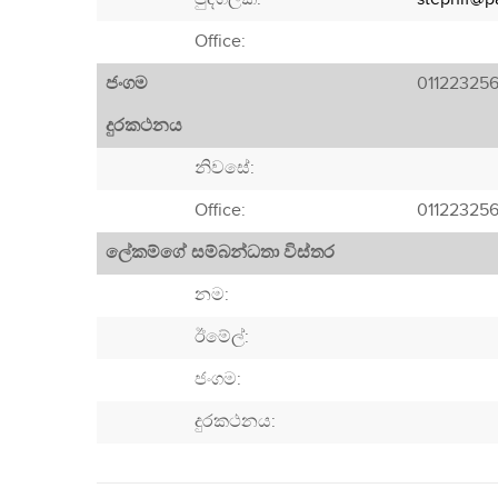
Office:
ජංගම
01122325
දුරකථනය
නිවසේ:
Office:
01122325
ලේකම්ගේ සම්බන්ධතා විස්තර
නම:
ඊමේල්:
ජංගම:
දුරකථනය: