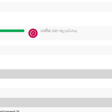
ජාතික ජන බලවේගය,
rliament.lk