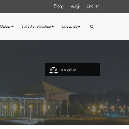
සිංහල
தமிழ்
English
 නිරීක්ෂක
මැතිවරණ නිර්‍රක්ෂක
වීඩියෝ පට
සසදන්න