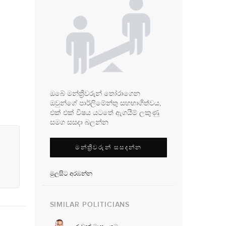
ඔබේ මන්ත්‍රීවරුන් තෝරාගෙන
ඔවුන්ගේ පාර්ලිමේන්තු සහභාගිත්වය,
එක් එක් විෂය යටතේ ඇගයීම් ලකුණු
සමග සසදා බලන්න
මන්ත්‍රීවරුන් සසදන්න
මුලසිට අරඹන්න
SIMILAR POLITICIANS