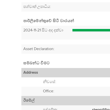
පශ්චාත් උපාධිය:
පාර්ලිමේන්තුවේ සිටි වාරයන්
2024-11-21 සිට අද දක්වා
Asset Declaration
:
සම්බන්ධ වීමට
Address
නිවසේ:
Office:
ඊමේල්
පුද්ගලික:
stepnif@pa