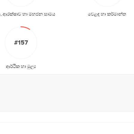
ිය, ආරක්ෂාව හා මහජන සාමය
වෙළඳ හා කර්මාන්ත
#157
ආර්ථික හා මුල්‍ය