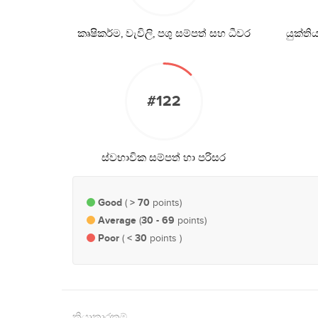
කෘෂිකර්ම, වැවිලි, පශු සම්පත් සහ ධීවර
යුක්ත
#122
ස්වභාවික සම්පත් හා පරිසර
Good
> 70
(
points)
Average
30 - 69
(
points)
Poor
< 30
(
points )
ක්‍රියාකාරකම්