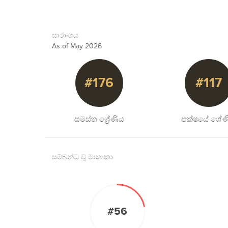
සාරාංශය
As of May 2026
#176
#117
සමස්ත ශ්‍රේණිය
පක්ෂයේ ශේණ
සම්බන්ධ වූ මාතෘකා
#56