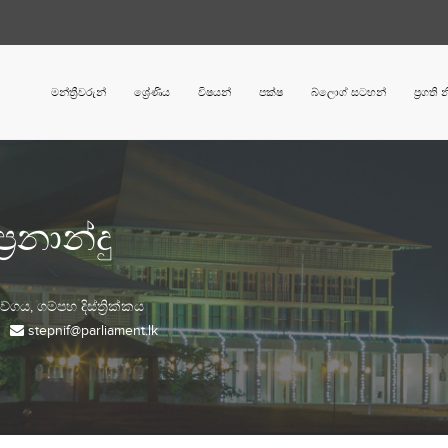
මන්ත්‍රීවරුන්
ශ්‍රේණිය
විෂයන්
පක්ෂ
බ්ලොග් සටහන්
ප්‍රගති
‍රනාන්දු
වේගය,
ගම්පහ
දිස්ත්‍රික්කය
stepnif@parliament.lk