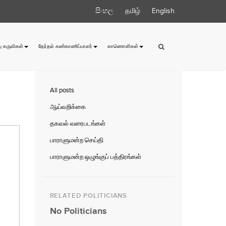
සිංහල
தமிழ்
English
ு கருவிகள்
தேர்தல் கண்காணிப்பாளர்
காணொளிகள்
All posts
ஆய்வறிக்கை
தகவல் வரைபடங்கள்
பாராளுமன்ற செய்தி
பாராளுமன்ற ஒழுங்குப் பத்திரங்கள்
RELATED POLITICIANS
No Politicians