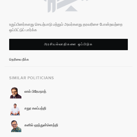
உறுப்பினர்களது செயற்பாடு மற்றும் அவர்களது தரவரிசை போன்றவற்றை
ஒப்பிட்டுப் பார்க்க
அரசியல்வாதிகளை ஒப்பிடுக
தெரிவை நீக்க
SIMILAR POLITICIANS
லால் பிரேமநாத்
சதுர கலப்பத்தி
சுனில் ஹந்துன்னெத்தி