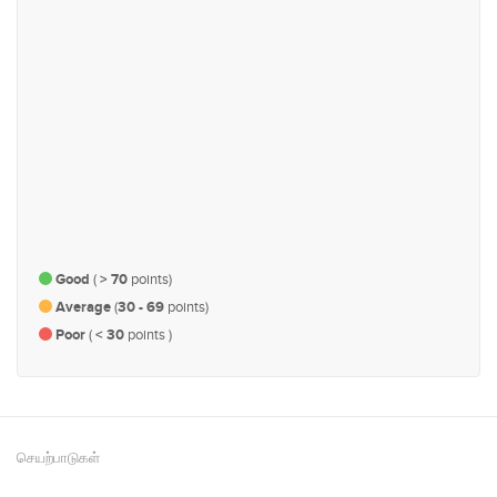
விவசாயம், பெருந்தோட்டத் துறை,
நீதி, பாதுகாப்பு மற்றும் சட்டம்
கால்நடை மற்றும் மீன்பிடி
#137
#152
பொருளாதாரம் மற்றும் நிதி
ஆளுகை, நிர்வாகம் மற்றும்
பாராளுமன்ற விவகாரம்
Good
(
> 70
points)
Average
(
30 - 69
points)
Poor
(
< 30
points )
செயற்பாடுகள்