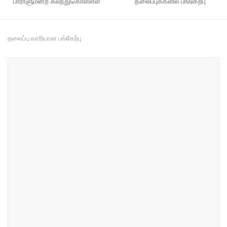
பாராளுமன்ற கலந்துகொள்ளள்
தலைப்புக்களில் பங்கேற்பு
தலைப்பு வாரியான பங்கேற்பு
#55
#67
தொழில் மற்றும் வேலைவாய்ப்பு
நகர திட்டமிடல், உட்கட்டமைப்பு
மற்றும் போக்குவரத்து
#91
#106