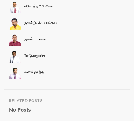
கிரிஷாந்த அபேசேன
ருவன்திலக்க ஜயகொடி
ருவன் மாபலகம
பிரகீத் மதுரங்க
அனில் ஜயந்த
RELATED POSTS
No Posts