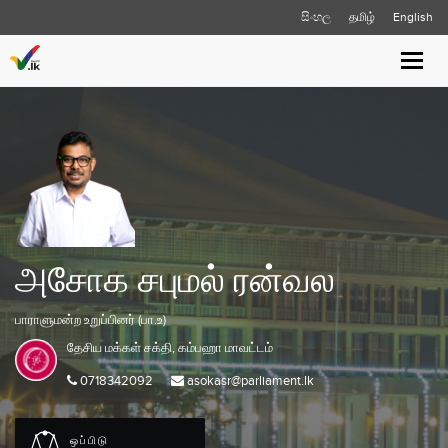
සිංහල
தமிழ்
English
Toggle
naviga
அசோக சபுமல் ரன்வல
பாராளுமன்ற உறுப்பினர் (பா.உ)
தேசிய மக்கள் சக்தி,
கம்பஹா
மாவட்டம்
0718342092
asokasr@parliament.lk
ஒப்பிடு