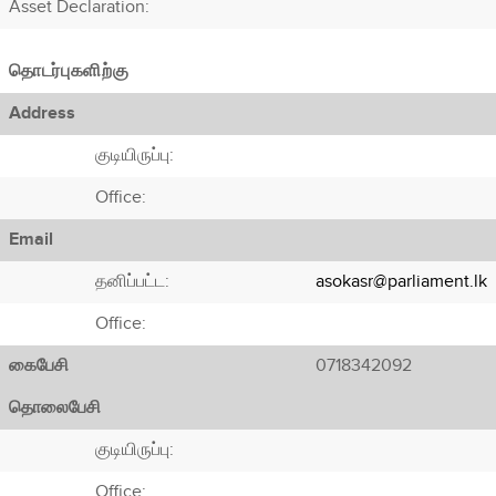
Asset Declaration
:
தொடர்புகளிற்கு
Address
குடியிருப்பு:
Office:
Email
தனிப்பட்ட:
asokasr@parliament.lk
Office:
கைபேசி
0718342092
தொலைபேசி
குடியிருப்பு:
Office: