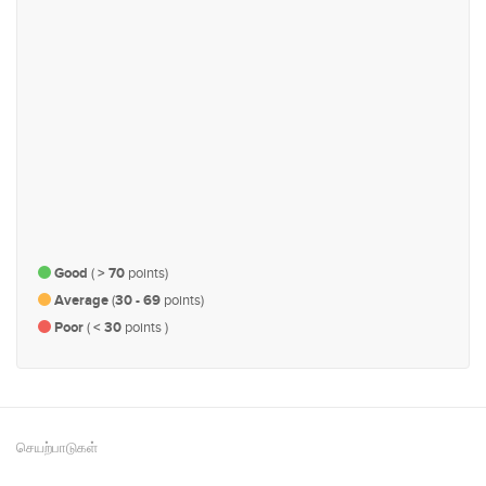
தொழிநுட்பம், தொடர்பாடல் மற்றும்
வர்த்தகம் மற்றும் தொழில் துறை
எரிசக்தி
#154
#168
பொருளாதாரம் மற்றும் நிதி
ஆளுகை, நிர்வாகம் மற்றும்
பாராளுமன்ற விவகாரம்
Good
(
> 70
points)
Average
(
30 - 69
points)
Poor
(
< 30
points )
செயற்பாடுகள்