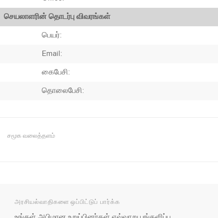
செயலாளரின் தொடர்பு விவரங்கள்
பெயர்:
Email:
கைபேசி:
தொலைபேசி:
சமூக வலைத்தளம்
அரசியல்வாதிகளை ஒப்பிட்டுப் பார்க்க
உங்கள் அபிமான உறுப்பினர்கள் எவ்வாறு பங்களிப்பு