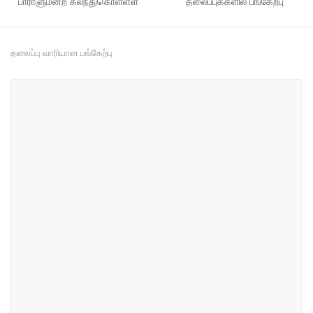
பாராளுமன்ற கலந்துகொள்ளள்
தலைப்புக்களில் பங்கேற்பு
தலைப்பு வாரியான பங்கேற்பு
#52
#67
இயற்கை வளங்கள் மற்றும்
விவசாயம், பெருந்தோட்டத் துறை,
சுற்றாடல்
கால்நடை மற்றும் மீன்பிடி
#70
#130