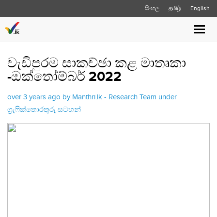
සිංහල
தமிழ்
English
Toggl
navig
වැඩිපුරම සාකච්ඡා කළ මාතෘකා
-ඔක්තෝම්බර් 2022
over 3 years ago by Manthri.lk - Research Team under
ග්‍රැෆික්තොරතුරු සටහන්