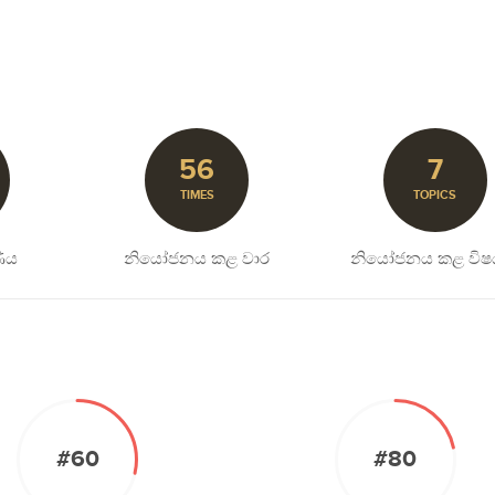
56
7
TIMES
TOPICS
ිය
නියෝජනය කළ වාර
නියෝජනය කළ විෂ
#60
#80