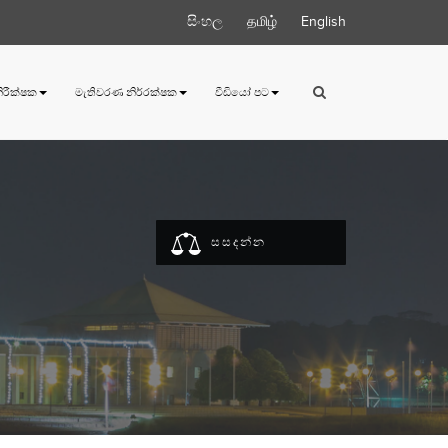
සිංහල
தமிழ்
English
 නිරීක්ෂක
මැතිවරණ නිර්‍රක්ෂක
වීඩියෝ පට
සසදන්න