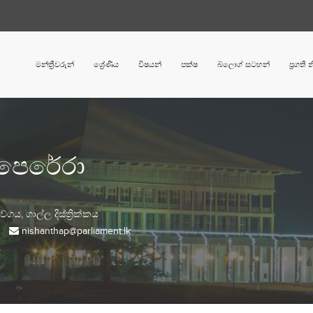
මන්ත්‍රීවරුන්
ශ්‍රේණිය
විෂයන්
පක්ෂ
බ්ලොග් සටහන්
ප්‍රගති
 පෙරේරා
වේගය,
ගාල්ල
දිස්ත්‍රික්කය
nishanthap@parliament.lk