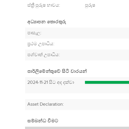
ස්ත්‍රී පුරුෂ භාවය:
පුරුෂ
අධ්‍යාපන තොරතුරු
පාසැල:
ප්‍රථම උපාධිය:
පශ්චාත් උපාධිය:
පාර්ලිමේන්තුවේ සිටි වාරයන්
2024-11-21 සිට අද දක්වා
Asset Declaration
:
සම්බන්ධ වීමට