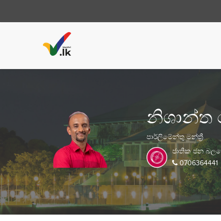
නිශාන්ත
පාර්ලිමේන්තු මන්ත්‍රී
ජාතික ජන බල
0706364441