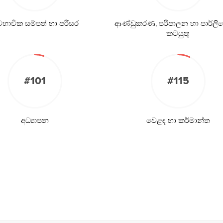
වභාවික සම්පත් හා පරිසර
ආණ්ඩුකරණ, පරිපාලන හා පාර්ලිම
කටයුතු
#101
#115
අධ්‍යාපන
වෙළඳ හා කර්මාන්ත