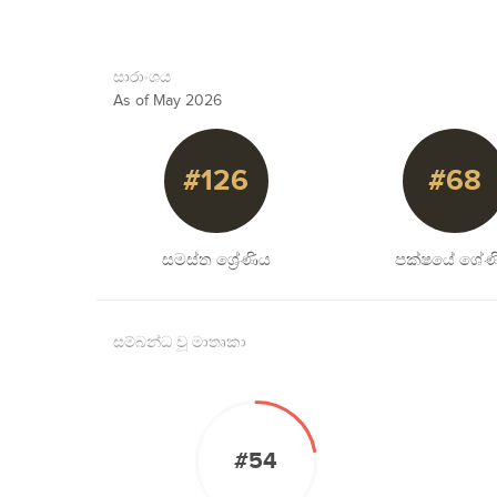
සාරාංශය
As of May 2026
#126
#68
සමස්ත ශ්‍රේණිය
පක්ෂයේ ශේණ
සම්බන්ධ වූ මාතෘකා
#54