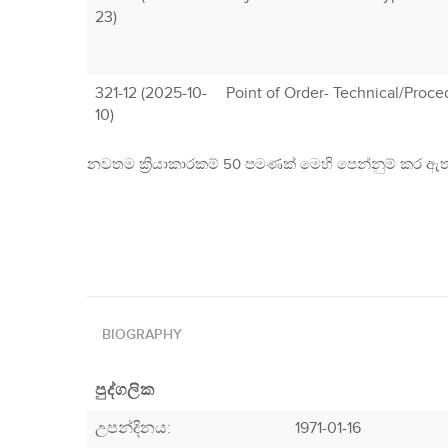
23)
321-12 (2025-10-
Point of Order- Technical/Proce
10)
නවතම ක්‍රියාකාරකම් 50 පමණක් මෙහි පෙන්නුම් කර ඇත
BIOGRAPHY
පුද්ගලික
උපන්දිනය:
1971-01-16