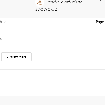
යුක්තිය, ආරක්ෂාව හා
මහජන සාමය
dural
Page
.
View More