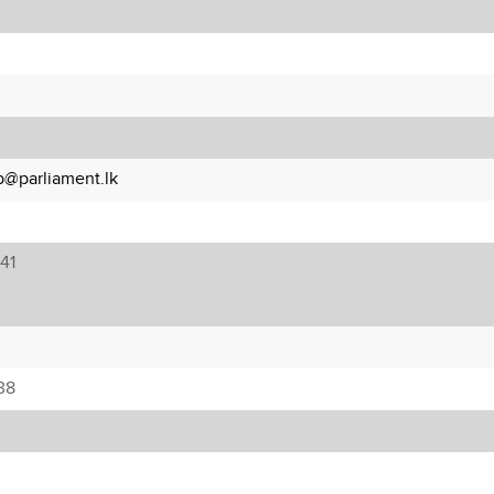
p@parliament.lk
41
38