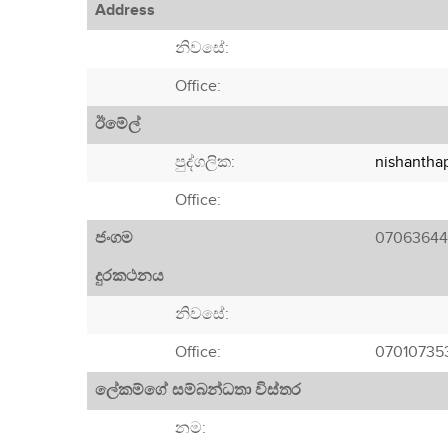
Address
නිවසේ:
Office:
ඊමේල්
පුද්ගලික:
nishantha
Office:
ජංගම
07063644
දුරකථනය
නිවසේ:
Office:
07010735
ලේකම්ගේ සම්බන්ධතා විස්තර
නම: