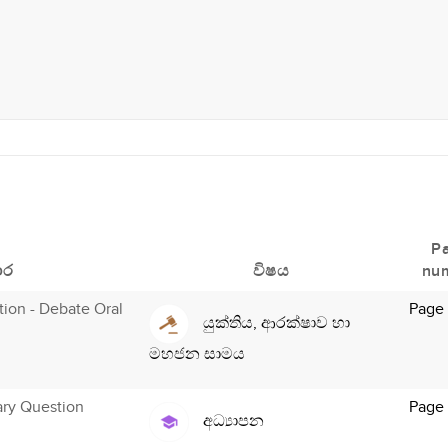
P
ාර
විෂය
nu
ution - Debate Oral
Page
යුක්තිය, ආරක්ෂාව හා
මහජන සාමය
ary Question
Page
අධ්‍යාපන