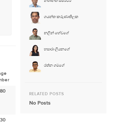
නිශාන්ත සමරවීර
ගයන්ත කරුණාතිලක
නලින් හේවගේ
හසාරා ලියනගේ
රත්න ගම‍ගේ
age
mber
 80
RELATED POSTS
No Posts
 30