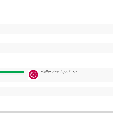
ජාතික ජන බලවේගය,