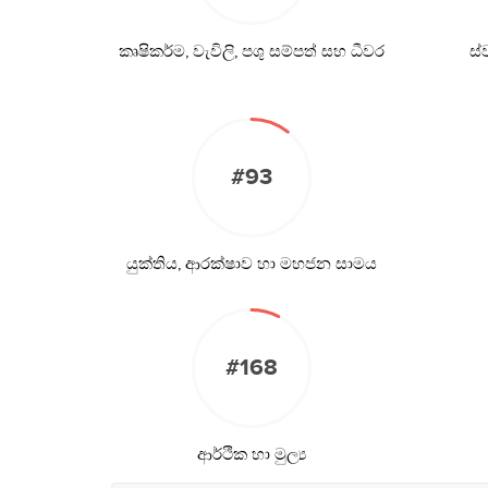
කෘෂිකර්ම, වැවිලි, පශු සම්පත් සහ ධීවර
ස්
#93
යුක්තිය, ආරක්ෂාව හා මහජන සාමය
#168
ආර්ථික හා මුල්‍ය