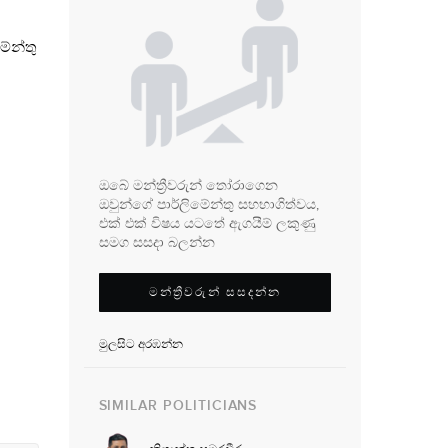
ේන්තු
ඔබේ මන්ත්‍රීවරුන් තෝරාගෙන
ඔවුන්ගේ පාර්ලිමේන්තු සහභාගිත්වය,
එක් එක් විෂය යටතේ ඇගයීම් ලකුණු
සමග සසදා බලන්න
මන්ත්‍රීවරුන් සසදන්න
මුලසිට අරඹන්න
SIMILAR POLITICIANS