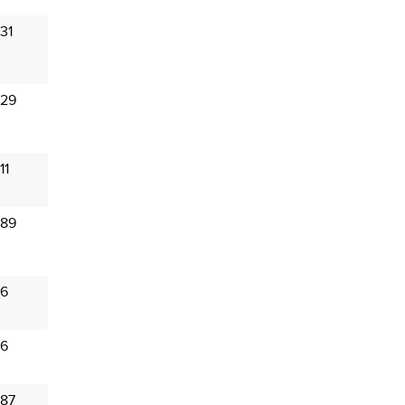
31
 29
11
 89
 6
 6
 87