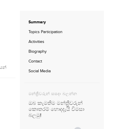
Summary
Topics Participation
Activities
Biography
Contact
යන්
Social Media
මන්ත්‍රීවරුන් සසදා බලන්න
ඔබ කැමතිම මන්ත්‍රීවරුන්
කොතරම් හොදදැයි විමසා
බලමු!