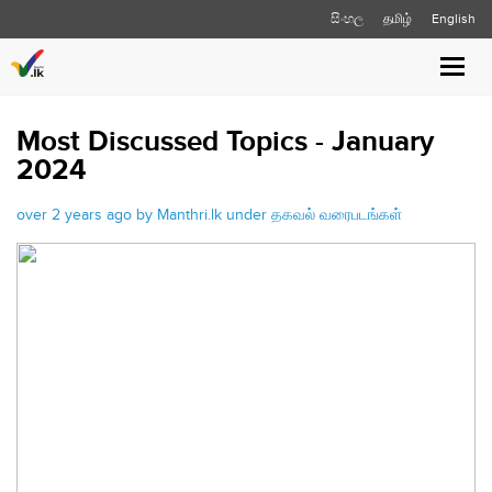
සිංහල
தமிழ்
English
Toggle
naviga
Most Discussed Topics - January
2024
over 2 years ago by Manthri.lk under
தகவல் வரைபடங்கள்