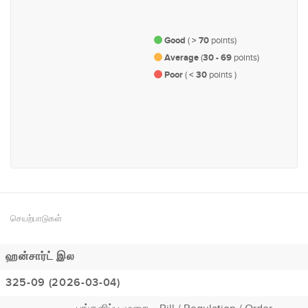
நீதி, பாதுகாப்பு மற்றும் சட்டம்
ஆளுகை, நிர்வாகம் மற்றும்
பாராளுமன்ற விவகாரம்
Good
(
> 70
points)
Average
(
30 - 69
points)
Poor
(
< 30
points )
#191
பொருளாதாரம் மற்றும் நிதி
செயற்பாடுகள்
ஹன்சார்ட் இல
325-09 (2026-03-04)