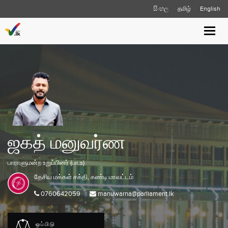
සිංහල
தமிழ்
English
Toggle
naviga
ஜகத் மனுவர்ண
பாராளுமன்ற உறுப்பினர் (பா.உ)
தேசிய மக்கள் சக்தி,
கண்டி
மாவட்டம்
0760642059
manuwarna@parliament.lk
ஒப்பிடு