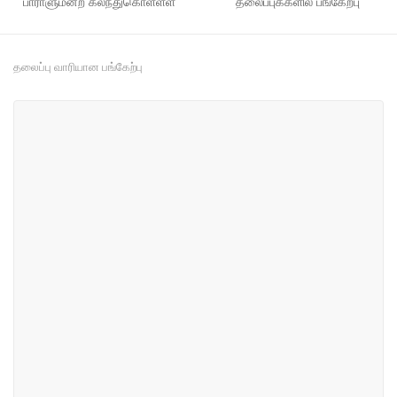
பாராளுமன்ற கலந்துகொள்ளள்
தலைப்புக்களில் பங்கேற்பு
தலைப்பு வாரியான பங்கேற்பு
#10
#76
தேசிய பாரம்பரியம், ஊடகம்
வர்த்தகம் மற்றும் தொழில் துறை
மற்றும் விளையாட்டு
#103
#148