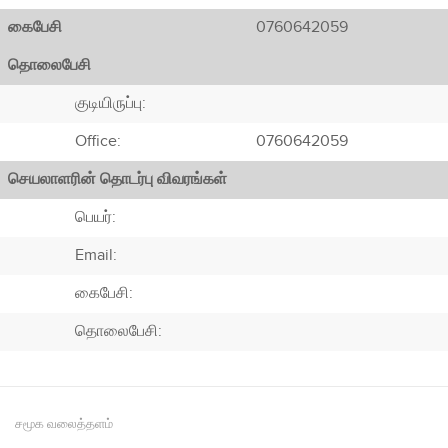
கைபேசி
0760642059
தொலைபேசி
குடியிருப்பு:
Office:
0760642059
செயலாளரின் தொடர்பு விவரங்கள்
பெயர்:
Email:
கைபேசி:
தொலைபேசி:
சமூக வலைத்தளம்