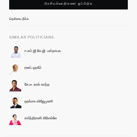
அரசியல்வாதிகளை ஒப்பிடுக
தெரிவை நீக்க
SIMILAR POLITICIANS
ஈ.எம்.ஜி.கே.ஜி. பஸ்நாயக
ரஊப் ஹகீம்
கே.டீ. லால் காந்த
ஹங்சக விஜேமுணி
சமிந்திரானி கிரிஎல்லே