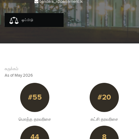
bandara_r@parliament.lk
ஒப்பிடு
சுருக்கம்
As of May 2026
#55
#20
மொத்த தரவரிசை
கட்சி தரவரிசை
44
8