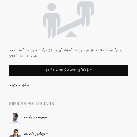
உறுப்பினர்களது செயற்பாடு மற்றும் அவர்களது தரவரிசை போன்றவற்றை
ஒப்பிட்டுப் பார்க்க
அரசியல்வாதிகளை ஒப்பிடுக
தெரிவை நீக்க
SIMILAR POLITICIANS
சுகத் திலகரத்ன
பைஸர் முஸ்தபா