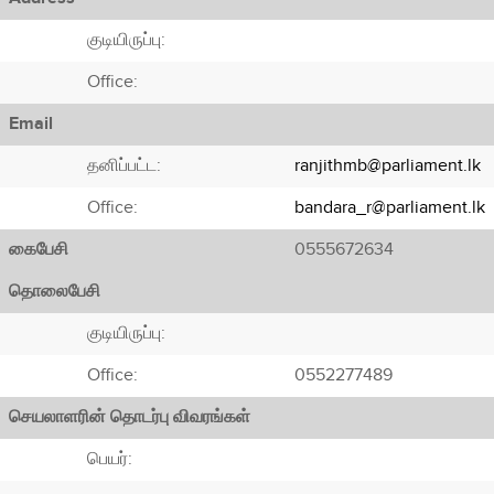
குடியிருப்பு:
Office:
Email
தனிப்பட்ட:
ranjithmb@parliament.lk
Office:
bandara_r@parliament.lk
கைபேசி
0555672634
தொலைபேசி
குடியிருப்பு:
Office:
0552277489
செயலாளரின் தொடர்பு விவரங்கள்
பெயர்: