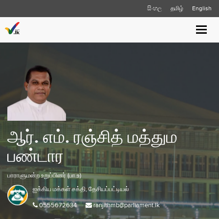
සිංහල
தமிழ்
English
Toggle
naviga
ஆர். எம். ரஞ்சித் மத்தும
பண்டார
பாராளுமன்ற உறுப்பினர் (பா.உ)
ஐக்கிய மக்கள் சக்தி,
தேசியப்பட்டியல்
0555672634
ranjithmb@parliament.lk