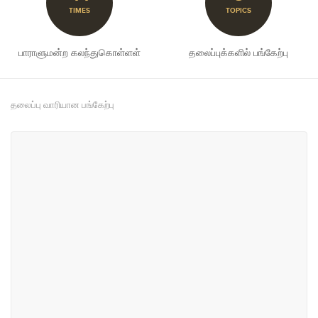
TIMES
TOPICS
பாராளுமன்ற கலந்துகொள்ளள்
தலைப்புக்களில் பங்கேற்பு
தலைப்பு வாரியான பங்கேற்பு
#13
#23
வர்த்தகம் மற்றும் தொழில் துறை
நீதி, பாதுகாப்பு மற்றும் சட்டம்
#25
#31