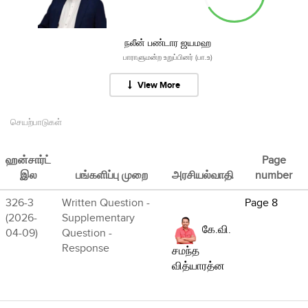
நலீன் பண்டார ஜயமஹ
பாராளுமன்ற உறுப்பினர் (பா.உ)
View More
செயற்பாடுகள்
ஹன்சார்ட்
Page
இல
பங்களிப்பு முறை
அரசியல்வாதி
number
326-3
Written Question -
Page 8
(2026-
Supplementary
கே.வி.
04-09)
Question -
Response
சமந்த
வித்யாரத்ன