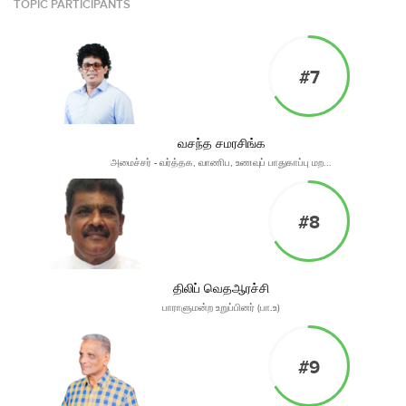
TOPIC PARTICIPANTS
#7
வசந்த சமரசிங்க
அமைச்சர் - வர்த்தக, வாணிப, உணவுப் பாதுகாப்பு மற...
#8
திலிப் வெதஆரச்சி
பாராளுமன்ற உறுப்பினர் (பா.உ)
#9