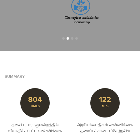
SUMMARY
804
122
TIMES
MPS
தலைப்பு பாராளுமன்றத்தில்
அரசியல்வாதிகள் எண்ணிக்கை
விவாதிக்கப்பட்ட எண்ணிக்கை
தலைப்புக்கான பங்கேற்றலில்