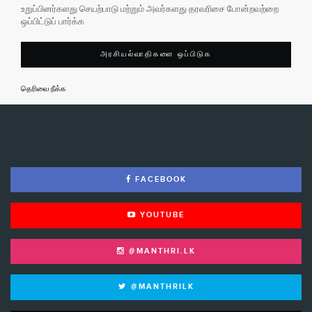
உறுப்பினர்களது செயற்பாடு மற்றும் அவர்களது தரவரிசை போன்றவற்றை
ஒப்பிட்டுப் பார்க்க
அரசியல்வாதிகளை ஒப்பிடுக
தெரிவை நீக்க
FACEBOOK
YOUTUBE
@MANTHRI.LK
@MANTHRILK