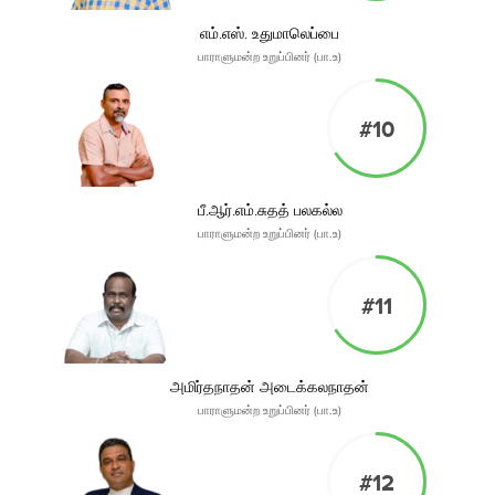
எம்.எஸ். உதுமாலெப்பை
பாராளுமன்ற உறுப்பினர் (பா.உ)
#10
பீ.ஆர்.எம்.சுதத் பலகல்ல
பாராளுமன்ற உறுப்பினர் (பா.உ)
#11
அமிர்தநாதன் அடைக்கலநாதன்
பாராளுமன்ற உறுப்பினர் (பா.உ)
#12