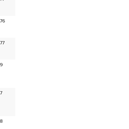
 76
 77
 9
 7
 8