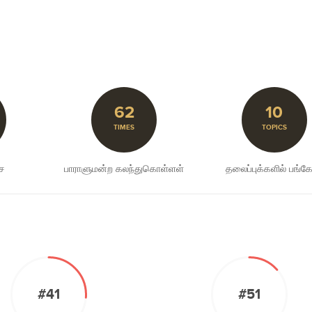
62
10
TIMES
TOPICS
சை
பாராளுமன்ற கலந்துகொள்ளள்
தலைப்புக்களில் பங்கேற
#41
#51