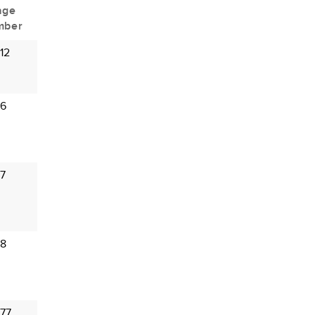
age
mber
12
 6
 7
 8
 77