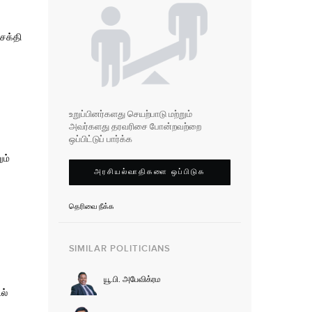
ிசக்தி
உறுப்பினர்களது செயற்பாடு மற்றும்
அவர்களது தரவரிசை போன்றவற்றை
ஒப்பிட்டுப் பார்க்க
ும்
அரசியல்வாதிகளை ஒப்பிடுக
தெரிவை நீக்க
SIMILAR POLITICIANS
யூ.பி. அபேவிக்ரம
ல்