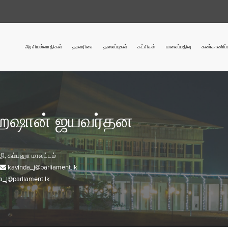
அரசியல்வாதிகள்
தரவரிசை
தலைப்புகள்
கட்சிகள்
வலைப்பதிவு
கண்காணிப்ப
ஹேஷான் ஜயவர்தன
தி,
கம்பஹா
மாவட்டம்
kavinda_j@parliament.lk
a_j@parliament.lk