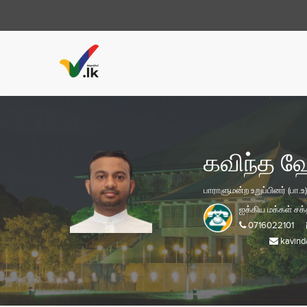
கவிந்த 
பாராளுமன்ற உறுப்பினர் (பா.உ)
ஐக்கிய மக்கள் சக்
0716022101
kavind