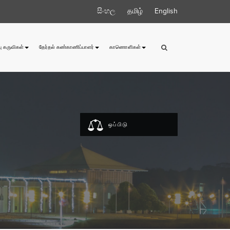
සිංහල
தமிழ்
English
ு கருவிகள்
தேர்தல் கண்காணிப்பாளர்
காணொளிகள்
ஒப்பிடு