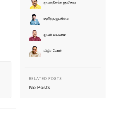
ருவன்திலக்க ஜயகொடி
மஹிந்த ஜயசிங்ஹ
ருவன் மாபலகம
விஜித ஹேரத்
RELATED POSTS
No Posts