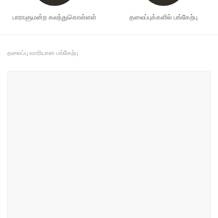
பாராளுமன்ற கலந்துகொள்ளள்
தலைப்புக்களில் பங்கேற்பு
தலைப்பு வாரியான பங்கேற்பு
#2
#7
வர்த்தகம் மற்றும் தொழில் துறை
பொருளாதாரம் மற்றும் நிதி
#42
#63