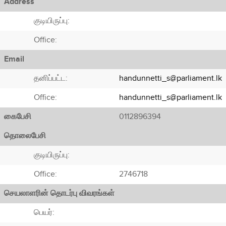
Address
குடியிருப்பு:
Office:
Email
தனிப்பட்ட:
handunnetti_s@parliament.lk
Office:
handunnetti_s@parliament.lk
கைபேசி
0112896394
தொலைபேசி
குடியிருப்பு:
Office:
2746718
செயலாளரின் தொடர்பு விவரங்கள்
பெயர்: