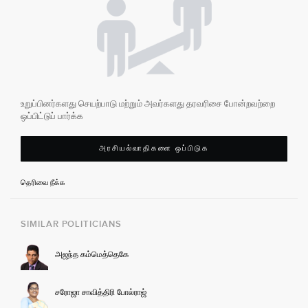
உறுப்பினர்களது செயற்பாடு மற்றும் அவர்களது தரவரிசை போன்றவற்றை
ஒப்பிட்டுப் பார்க்க
அரசியல்வாதிகளை ஒப்பிடுக
தெரிவை நீக்க
SIMILAR POLITICIANS
அஜந்த கம்மெத்தெகே
சரோஜா சாவித்திரி போல்ராஜ்