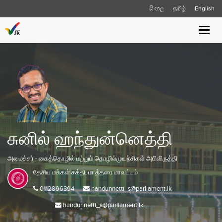
සිංහල
தமிழ்
English
Toggle
naviga
சுனில் ஹந்துன்னெத்தி
அமைச்சர் - கைத்தொழில் மற்றும் தொழில்முயற்சிகள் அபிவிருத்தி
தேசிய மக்கள் சக்தி,
மாத்தரை
மாவட்டம்
0112896394
handunnetti_s@parliament.lk
handunnetti_s@parliament.lk