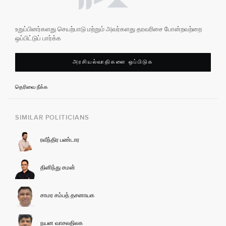
உறுப்பினர்களது செயற்பாடு மற்றும் அவர்களது தரவரிசை போன்றவற்றை
ஒப்பிட்டுப் பார்க்க
அரசியல்வாதிகளை ஒப்பிடுக
தெரிவை நீக்க
SIMILAR POLITICIANS
ரவீந்திர பண்டார
தினிந்து சமன்
சாமர சம்பத் தசனாயக
நயன வாசலதிலக