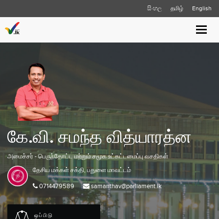
සිංහල
தமிழ்
English
Toggle
naviga
கே.வி. சமந்த வித்யாரத்ன
அமைச்சர் - பெருந்தோட்ட மற்றும் சமூக உட்கட்டமைப்பு வசதிகள்
தேசிய மக்கள் சக்தி,
பதுளை
மாவட்டம்
0714479589
samanthav@parliament.lk
ஒப்பிடு