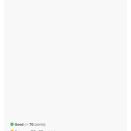
உரிமை மற்றும் பிரதிநிதித்துவம்
பொருளாதாரம் மற்றும் நிதி
#43
#93
ஆளுகை, நிர்வாகம் மற்றும்
வர்த்தகம் மற்றும் தொழில் துறை
பாராளுமன்ற விவகாரம்
#123
#125
நகர திட்டமிடல், உட்கட்டமைப்பு
நீதி, பாதுகாப்பு மற்றும் சட்டம்
மற்றும் போக்குவரத்து
Good
(
> 70
points)