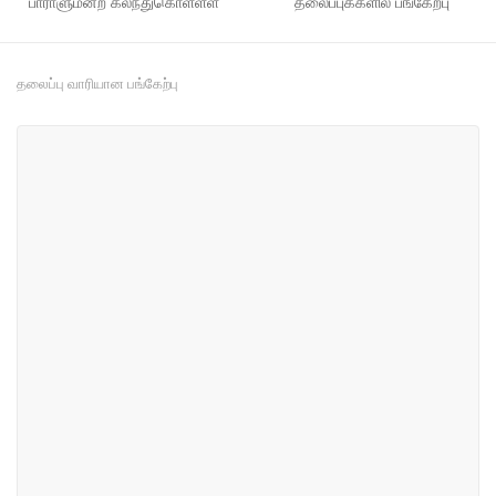
பாராளுமன்ற கலந்துகொள்ளள்
தலைப்புக்களில் பங்கேற்பு
தலைப்பு வாரியான பங்கேற்பு
#2
#7
விவசாயம், பெருந்தோட்டத் துறை,
இயற்கை வளங்கள் மற்றும்
கால்நடை மற்றும் மீன்பிடி
சுற்றாடல்
#25
#29