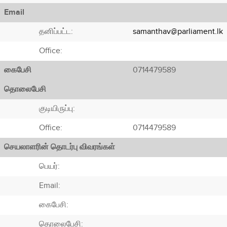
Email
தனிப்பட்ட:
samanthav@parliament.lk
Office:
கைபேசி
0714479589
தொலைபேசி
குடியிருப்பு:
Office:
0714479589
செயலாளரின் தொடர்பு விவரங்கள்
பெயர்:
Email:
கைபேசி:
தொலைபேசி: