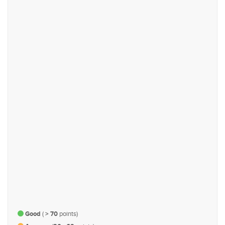
உரிமை மற்றும் பிரதிநிதித்துவம்
நீதி, பாதுகாப்பு மற்றும் சட்டம்
#91
#103
வர்த்தகம் மற்றும் தொழில் துறை
நகர திட்டமிடல், உட்கட்டமைப்பு
மற்றும் போக்குவரத்து
#127
#139
ஆளுகை, நிர்வாகம் மற்றும்
பொருளாதாரம் மற்றும் நிதி
பாராளுமன்ற விவகாரம்
Good
(
> 70
points)