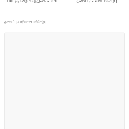
பாராளுமன்ற கலந்துகொள்ளள்
தலைப்புக்களில் பங்கேற்பு
தலைப்பு வாரியான பங்கேற்பு
#8
#69
தேசிய பாரம்பரியம், ஊடகம்
சுகாதாரம்
மற்றும் விளையாட்டு
#72
#81