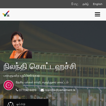
සිංහල
தமிழ்
English
Toggle
naviga
நிலந்தி கொட்டஹச்சி
பாராளுமன்ற உறுப்பினர் (பா.உ)
தேசிய மக்கள் சக்தி,
களுத்துரை
மாவட்டம்
0770474489
nilanthik@parliament.lk
ஒப்பிடு