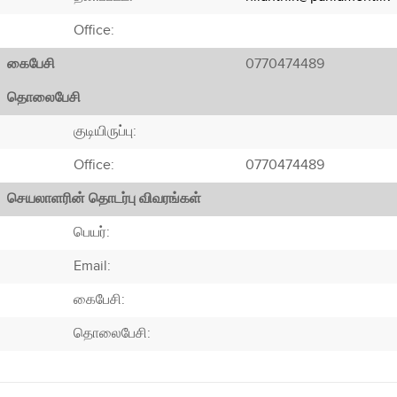
Office:
கைபேசி
0770474489
தொலைபேசி
குடியிருப்பு:
Office:
0770474489
செயலாளரின் தொடர்பு விவரங்கள்
பெயர்:
Email:
கைபேசி:
தொலைபேசி: