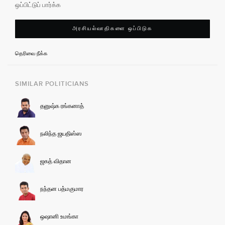
ஒப்பிட்டுப் பார்க்க
அரசியல்வாதிகளை ஒப்பிடுக
தெரிவை நீக்க
SIMILAR POLITICIANS
தனுஷ்க ரங்கனாத்
நலிந்த ஜயதிஸ்ஸ
ஜகத் விதான
நந்தன பத்மகுமார
ஒஷானி உமங்கா