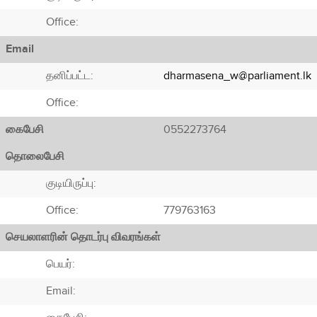
Office:
Email
தனிப்பட்ட:
dharmasena_w@parliament.lk
Office:
கைபேசி
0552273764
தொலைபேசி
குடியிருப்பு:
Office:
779763163
செயலாளரின் தொடர்பு விவரங்கள்
பெயர்:
Email: