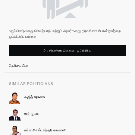
உறுப்பினர்களது செயற்பாடு மற்றும் அவர்களது தரவரிசை போன்றவற்றை
ஒப்பிட்டுப் பார்க்க
அரசியல்வாதிகளை ஒப்பிடுக
தெரிவை நீக்க
SIMILAR POLITICIANS
அஜித் அகலகட
சரத் குமார
எம்.ஏ.சீ.எஸ். சத்துரி கங்கானி