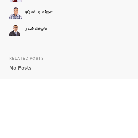
ஆர்.எம். ஜயவர்தன
ருவன் விஜேவீர
RELATED POSTS
No Posts