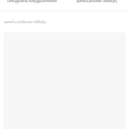
பாராளுமன்ற கலந்துகொள்ளள்
தலைப்புக்களில் பங்கேற்பு
தலைப்பு வாரியான பங்கேற்பு
#37
#52
வர்த்தகம் மற்றும் தொழில் துறை
விவசாயம், பெருந்தோட்டத் துறை,
கால்நடை மற்றும் மீன்பிடி
#85
#89