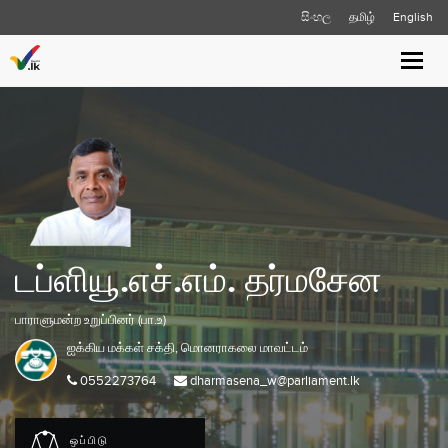
සිංහල
தமிழ்
English
Toggle
naviga
டப்ளியூ.எச்.எம். தர்மசேன
பாராளுமன்ற உறுப்பினர் (பா.உ)
ஐக்கிய மக்கள் சக்தி,
மொனராகலை
மாவட்டம்
0552273764
dharmasena_w@parliament.lk
ஒப்பிடு