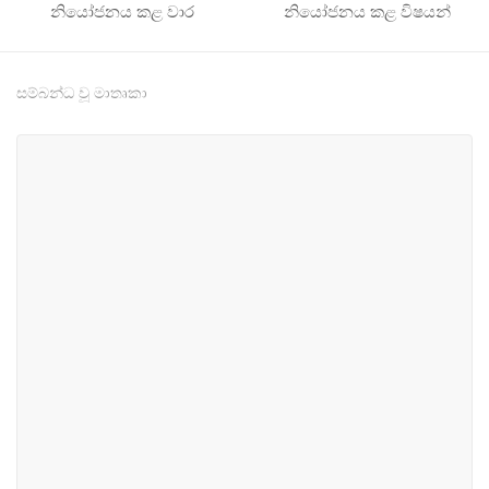
නියෝජනය කළ වාර
නියෝජනය කළ විෂයන්
සම්බන්ධ වූ මාතෘකා
#45
#60
යුක්තිය, ආරක්ෂාව හා මහජන
කම්කරු හා රැකියා
සාමය
#81
#89