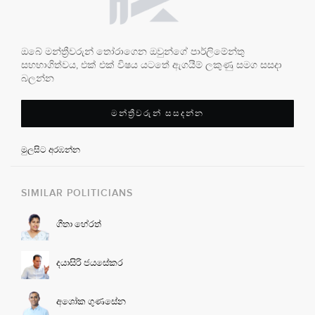
ඔබේ මන්ත්‍රීවරුන් තෝරාගෙන ඔවුන්ගේ පාර්ලිමේන්තු
සහභාගිත්වය, එක් එක් විෂය යටතේ ඇගයීම් ලකුණු සමග සසදා
බලන්න
මන්ත්‍රීවරුන් සසදන්න
මුලසිට අරඹන්න
SIMILAR POLITICIANS
ගීතා හේරත්
දයාසිරි ජයසේකර
අශෝක ගුණසේන