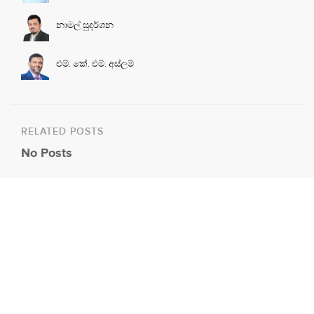
නාමල් සුදර්ශන
එම්. කේ. එම්. අස්ලම්
RELATED POSTS
No Posts