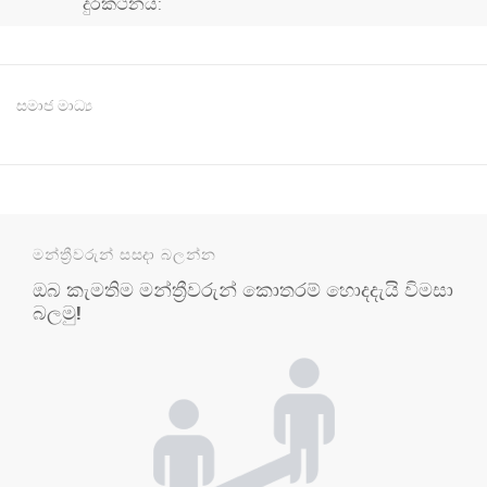
දුරකථනය:
සමාජ මාධ්‍ය
මන්ත්‍රීවරුන් සසදා බලන්න
ඔබ කැමතිම මන්ත්‍රීවරුන් කොතරම් හොදදැයි විමසා
බලමු!