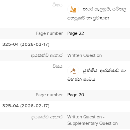
විෂය
නගර සැලසුම්, යටිතල
පහසුකම් හා ප්‍රවාහන
Page number
Page 22
325-04 (2026-02-17)
දායකත්ව ආකාර
Written Question
විෂය
යුක්තිය, ආරක්ෂාව හා
මහජන සාමය
Page number
Page 20
325-04 (2026-02-17)
දායකත්ව ආකාර
Written Question -
Supplementary Question