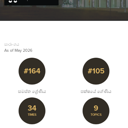
සාරාංශය
As of May 2026
#164
#105
සමස්ත ශ්‍රේණිය
පක්ෂයේ ශේණිය
34
9
TIMES
TOPICS