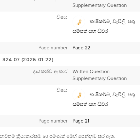
Supplementary Question
විෂය
කෘෂිකර්ම, වැවිලි, පශු
සම්පත් සහ ධීවර
Page number
Page 22
324-07 (2026-01-22)
දායකත්ව ආකාර
Written Question -
Supplementary Question
විෂය
කෘෂිකර්ම, වැවිලි, පශු
සම්පත් සහ ධීවර
Page number
Page 21
නවතම ක්‍රියාකාරකම් 50 පමණක් මෙහි පෙන්නුම් කර ඇත.