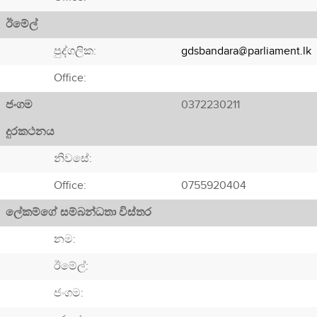
ඊමේල්
පුද්ගලික:
gdsbandara@parliament.lk
Office:
ජංගම
0372230211
දුරකථනය
නිවසේ:
Office:
0755920404
ලේකම්ගේ සම්බන්ධතා විස්තර
නම:
ඊමේල්:
ජංගම: