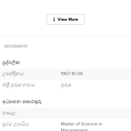
View More
BIOGRAPHY
පුද්ගලික
උපන්දිනය:
1967-10-06
ස්ත්‍රී පුරුෂ භාවය:
පුරුෂ
අධ්‍යාපන තොරතුරු
පාසැල:
ප්‍රථම උපාධිය:
Master of Science in
Management