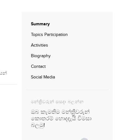
Summary
Topics Participation
Activities
Biography
Contact
යන්
Social Media
මන්ත්‍රීවරුන් සසදා බලන්න
ඔබ කැමතිම මන්ත්‍රීවරුන්
කොතරම් හොදදැයි විමසා
බලමු!