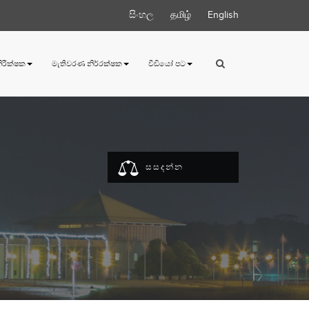
සිංහල
தமிழ்
English
 නිරීක්ෂක
මැතිවරණ නිර්‍රක්ෂක
වීඩියෝ පට
සසදන්න