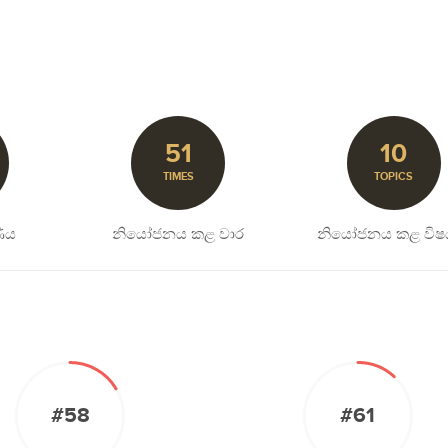
51
10
TIMES
TOPICS
ිය
නියෝජනය කළ වාර
නියෝජනය කළ විෂ
#58
#61