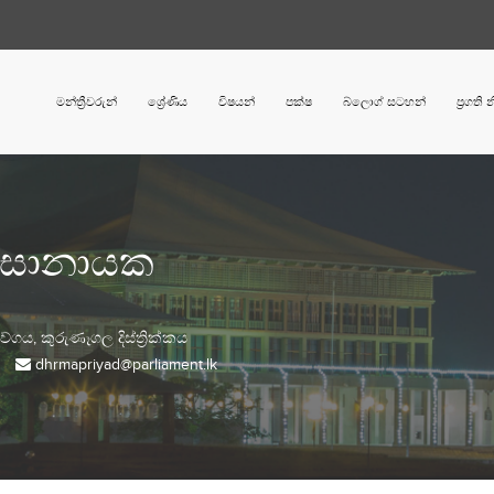
මන්ත්‍රීවරුන්
ශ්‍රේණිය
විෂයන්
පක්ෂ
බ්ලොග් සටහන්
ප්‍රගති
ය දිසානායක
වේගය,
කුරුණෑගල
දිස්ත්‍රික්කය
dhrmapriyad@parliament.lk