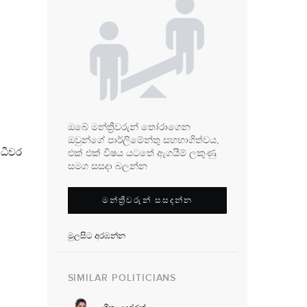
ඔබේ මන්ත්‍රීවරුන් තෝරාගෙන
ඔවුන්ගේ පාර්ලිමේන්තු සහභාගිත්වය,
 ධීවර
එක් එක් විෂය යටතේ ඇගයීම් ලකුණු
සමග සසදා බලන්න
මන්ත්‍රීවරුන් සසදන්න
මුලසිට අරඹන්න
SIMILAR POLITICIANS