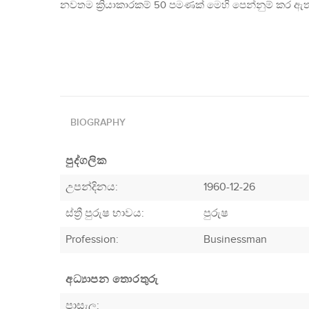
නවතම ක්‍රියාකාරකම් 50 පමණක් මෙහි පෙන්නුම් කර ඇත
BIOGRAPHY
පුද්ගලික
උපන්දිනය:
1960-12-26
ස්ත්‍රී පුරුෂ භාවය:
පුරුෂ
Profession
:
Businessman
අධ්‍යාපන තොරතුරු
පාසැල: