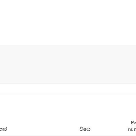
P
කාර
විෂය
nu