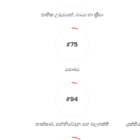
ජාතික උරුමයන්, මාධ්‍ය හා ක්‍රීඩා
#75
සෞඛ්‍ය
#94
තාක්ෂණ, සන්නිවේදන සහ බලශක්ති
යුක්ත