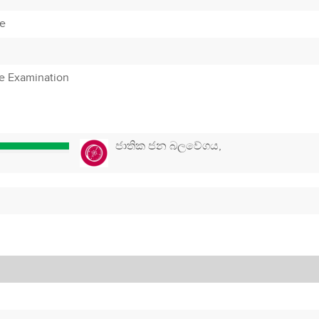
e
te Examination
ජාතික ජන බලවේගය,