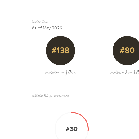
සාරාංශය
As of May 2026
#138
#80
සමස්ත ශ්‍රේණිය
පක්ෂයේ ශේණ
සම්බන්ධ වූ මාතෘකා
#30