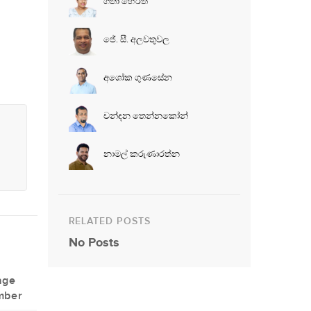
ගීතා හේරත්
ජේ. සී. අලවතුවල
අශෝක ගුණසේන
චන්දන තෙන්නකෝන්
නාමල් කරුණාරත්න
RELATED POSTS
No Posts
age
mber