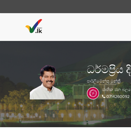
ධර්මප්‍රි
පාර්ලිමේන්තු මන්ත්‍රී
ජාතික ජන බල
0714260092