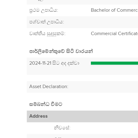
ප්‍රථම උපාධිය:
Bachelor of Commerc
පශ්චාත් උපාධිය:
වෘත්තීය සුදුසුකම්:
Commercial Certifica
පාර්ලිමේන්තුවේ සිටි වාරයන්
2024-11-21 සිට අද දක්වා
Asset Declaration
:
සම්බන්ධ වීමට
Address
නිවසේ: