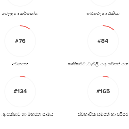
වෙළඳ හා කර්මාන්ත
කම්කරු හා රැකියා
#76
#84
අධ්‍යාපන
කෘෂිකර්ම, වැවිලි, පශු සම්පත් සහ
#134
#165
ිය, ආරක්ෂාව හා මහජන සාමය
ස්වභාවික සම්පත් හා පරිසර