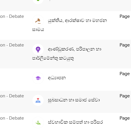
tion - Debate
Page
යුක්තිය, ආරක්ෂාව හා මහජන
සාමය
tion - Debate
Page
ආණ්ඩුකරණ, පරිපාලන හා
පාර්ලිමේන්තු කටයුතු
Page
අධ්‍යාපන
tion - Debate
Page
සුබසාධන හා සමාජ සේවා
tion - Debate
Page
ස්වභාවික සම්පත් හා පරිසර