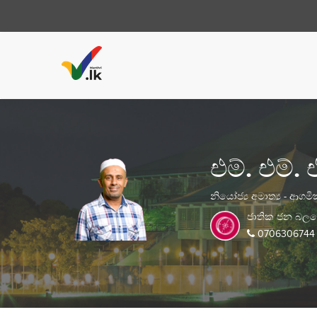
එම්. එම්. එ
නියෝජ්‍ය අමාත්‍ය - ආගම
ජාතික ජන බල
0706306744