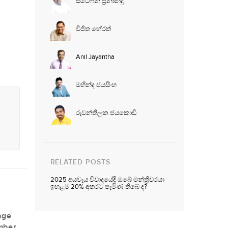
ස්ටෙෆනි ප්‍රනාන්දු
විජිත හේරත්
Anil Jayantha
මහින්ද ජයසිංහ
රුවන්තිලක ජයකොඩි
RELATED POSTS
2025 අයවැය විවාදයේදී ඔබේ මන්ත්‍රීවරයා
ඉහළම 20% අතරට පැමිණ තිබේ ද?
age
mber