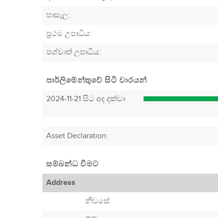
පාසැල:
ප්‍රථම උපාධිය:
පශ්චාත් උපාධිය:
පාර්ලිමේන්තුවේ සිටි වාරයන්
2024-11-21 සිට අද දක්වා
Asset Declaration
:
සම්බන්ධ වීමට
Address
නිවසේ: