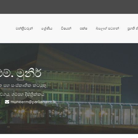
මන්ත්‍රීවරුන්
ශ්‍රේණිය
විෂයන්
පක්ෂ
බ්ලොග් සටහන්
ප්‍රගති
ම්. මුනීර්
ික සහ සංස්කෘතික කටයුතු
වේගය,
ගම්පහ
දිස්ත්‍රික්කය
muneerm@parliament.lk