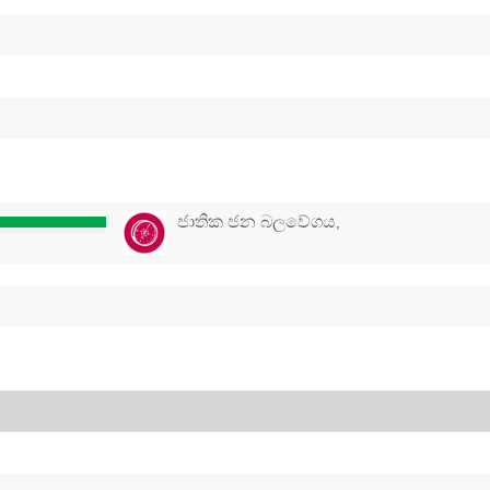
ජාතික ජන බලවේගය,