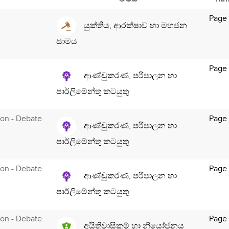
Page
යුක්තිය, ආරක්ෂාව හා මහජන
සාමය
Page
ආණ්ඩුකරණ, පරිපාලන හා
පාර්ලිමේන්තු කටයුතු
tion - Debate
Page
ආණ්ඩුකරණ, පරිපාලන හා
පාර්ලිමේන්තු කටයුතු
tion - Debate
Page
ආණ්ඩුකරණ, පරිපාලන හා
පාර්ලිමේන්තු කටයුතු
tion - Debate
Page
අයිතිවාසිකම් හා නියෝජනය