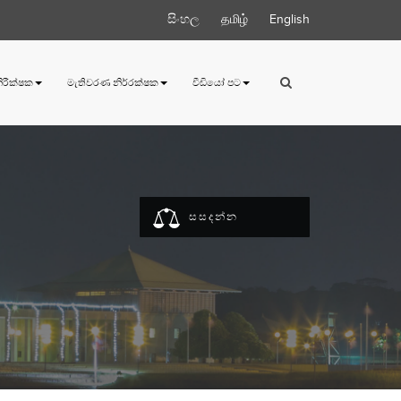
සිංහල
தமிழ்
English
 නිරීක්ෂක
මැතිවරණ නිර්‍රක්ෂක
වීඩියෝ පට
සසදන්න