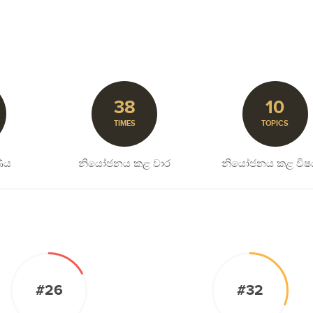
38
10
TIMES
TOPICS
ිය
නියෝජනය කළ වාර
නියෝජනය කළ විෂ
#26
#32