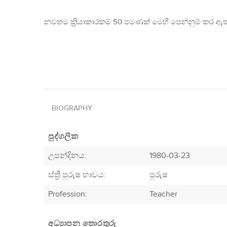
නවතම ක්‍රියාකාරකම් 50 පමණක් මෙහි පෙන්නුම් කර ඇත
BIOGRAPHY
පුද්ගලික
උපන්දිනය:
1980-03-23
ස්ත්‍රී පුරුෂ භාවය:
පුරුෂ
Profession
:
Teacher
අධ්‍යාපන තොරතුරු