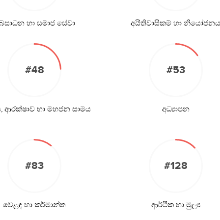
ුබසාධන හා සමාජ සේවා
අයිතිවාසිකම් හා නියෝජන
#48
#53
ිය, ආරක්ෂාව හා මහජන සාමය
අධ්‍යාපන
#83
#128
වෙළඳ හා කර්මාන්ත
ආර්ථික හා මුල්‍ය