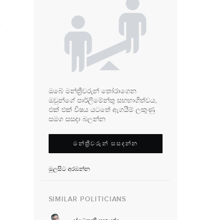
ය
ඔබේ මන්ත්‍රීවරුන් තෝරාගෙන
ඔවුන්ගේ පාර්ලිමේන්තු සහභාගිත්වය,
එක් එක් විෂය යටතේ ඇගයීම් ලකුණු
සමග සසදා බලන්න
මන්ත්‍රීවරුන් සසදන්න
මුලසිට අරඹන්න
SIMILAR POLITICIANS