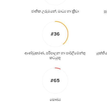
ජාතික උරුමයන්, මාධ්‍ය හා ක්‍රීඩා
ස
#36
ආණ්ඩුකරණ, පරිපාලන හා පාර්ලිමේන්තු
යුක්ත
කටයුතු
#65
සෞඛ්‍ය