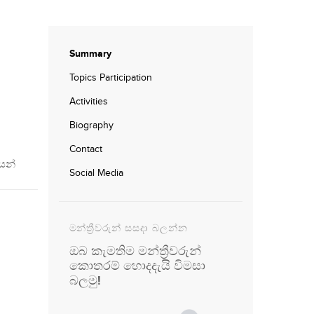
Summary
Topics Participation
Activities
Biography
Contact
යන්
Social Media
මන්ත්‍රීවරුන් සසදා බලන්න
ඔබ කැමතිම මන්ත්‍රීවරුන්
කොතරම් හොදදැයි විමසා
බලමු!