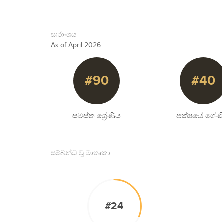
සාරාංශය
As of April 2026
#90
#40
සමස්ත ශ්‍රේණිය
පක්ෂයේ ශේණ
සම්බන්ධ වූ මාතෘකා
#24