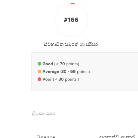
#166
ස්වභාවික සම්පත් හා පරිසර
Good
> 70
(
points)
Average
30 - 69
(
points)
Poor
< 30
(
points )
ක්‍රියාකාරකම්
Finance
දායකත්ව ආකාර