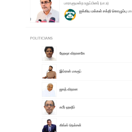
பாராளுமன்ற உறுப்பினர் (பா.உ)
ஐக்கிய மக்கள் சக்தி
கொழும்பு
மா
POLITICIANS
ஹேஷா விதானகே
இம்ரான் மகரூப்
ஜகத் விதான
கபீர் ஹஷீம்
கிங்ஸ் நெல்சன்