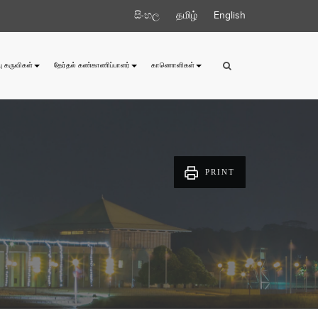
සිංහල
தமிழ்
English
ு கருவிகள்
தேர்தல் கண்காணிப்பாளர்
காணொளிகள்
PRINT