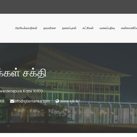
அரசியல்வாதிகள்
தரவரிசை
தலைப்புகள்
கட்சிகள்
வலைப்பதிவு
கண்காணிப்ப
்கள் சக்தி
awardenepura Kotte 10100
368
info@sjbsrilanka.com
www.sjb.lk/