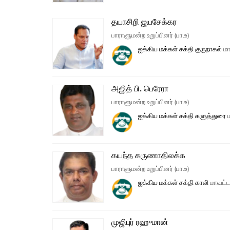
தயாசிறி ஜயசேக்கர
பாராளுமன்ற உறுப்பினர் (பா.உ)
ஐக்கிய மக்கள் சக்தி
குருநாகல்
மா
அஜித் பி. பெரேரா
பாராளுமன்ற உறுப்பினர் (பா.உ)
ஐக்கிய மக்கள் சக்தி
களுத்துரை
ம
கயந்த கருணாதிலக்க
பாராளுமன்ற உறுப்பினர் (பா.உ)
ஐக்கிய மக்கள் சக்தி
காலி
மாவட்ட
முஜிபுர் ரஹுமான்