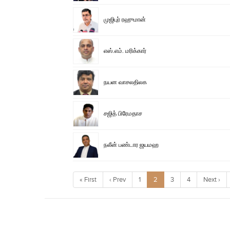
முஜிபுர் ரஹுமான்
எஸ்.எம். மரிக்கார்
நயன வாசலதிலக
சஜித் பிரேமதாச
நலீன் பண்டார ஜயமஹ
« First
‹ Prev
1
2
3
4
Next ›