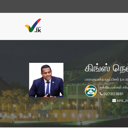
கிங்ஸ் நெ
பாராளுமன்ற உறுப்பினர் (பா.உ)
ஐக்கிய மக்கள் சக்
0273123881
kins_n