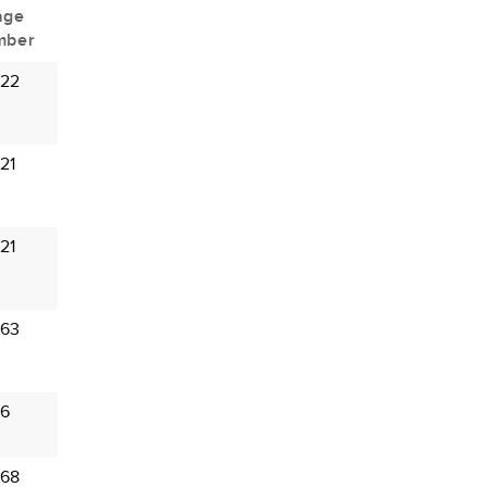
age
mber
 22
21
21
 63
 6
 68