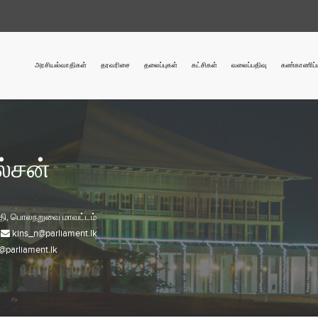
அரசியல்வாதிகள்
தரவரிசை
தலைப்புகள்
கட்சிகள்
வலைப்பதிவு
கண்காணிப்ப
ல்சன்
தி,
பொலநறுவை
மாவட்டம்
kins_n@parliament.lk
@parliament.lk