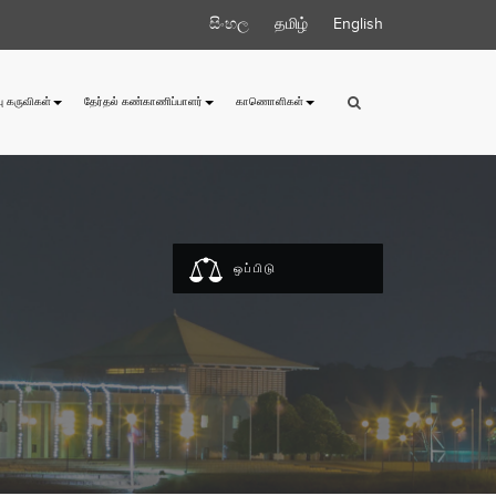
සිංහල
தமிழ்
English
ு கருவிகள்
தேர்தல் கண்காணிப்பாளர்
காணொளிகள்
ஒப்பிடு