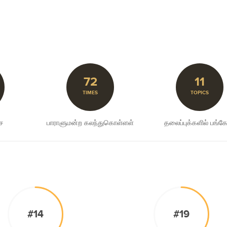
72
11
TIMES
TOPICS
சை
பாராளுமன்ற கலந்துகொள்ளள்
தலைப்புக்களில் பங்கேற
#14
#19