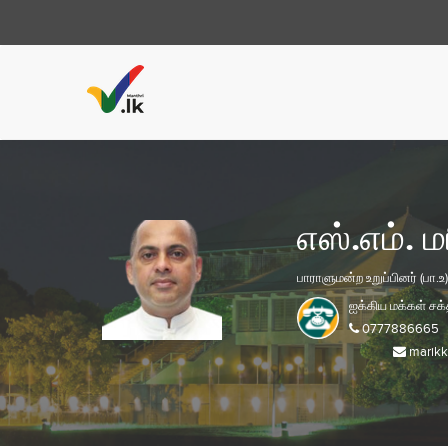
எஸ்.எம். ம
பாராளுமன்ற உறுப்பினர் (பா.உ)
ஐக்கிய மக்கள் சக்
0777886665
marikk