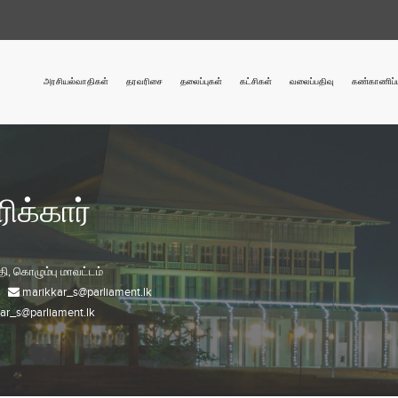
அரசியல்வாதிகள்
தரவரிசை
தலைப்புகள்
கட்சிகள்
வலைப்பதிவு
கண்காணிப்ப
ரிக்கார்
தி,
கொழும்பு
மாவட்டம்
marikkar_s@parliament.lk
ar_s@parliament.lk