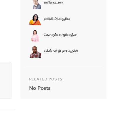
சுனில் வடகல
ஹரினி அமரசூரிய
கெளஷல்யா ஆரியரத்ன
லக்ஸ்மன் நிபுண ஆரச்சி
RELATED POSTS
No Posts