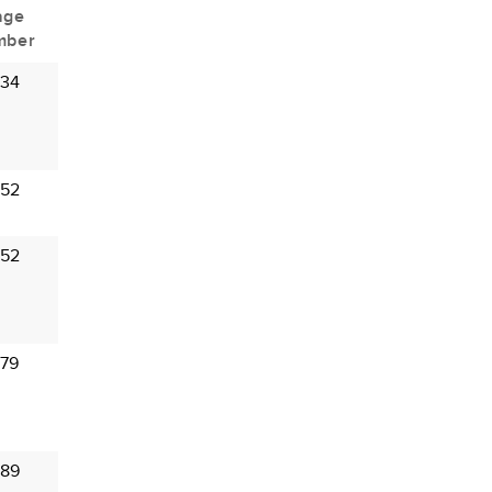
age
mber
 34
 52
 52
 79
 89