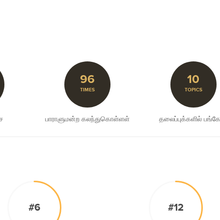
96
10
TIMES
TOPICS
சை
பாராளுமன்ற கலந்துகொள்ளள்
தலைப்புக்களில் பங்கேற
#6
#12