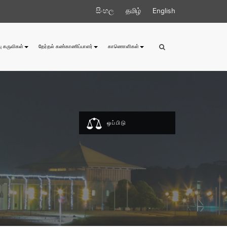
සිංහල
தமிழ்
English
ு கருவிகள்
தேர்தல் கண்காணிப்பாளர்
காணொளிகள்
ஒப்பிடு