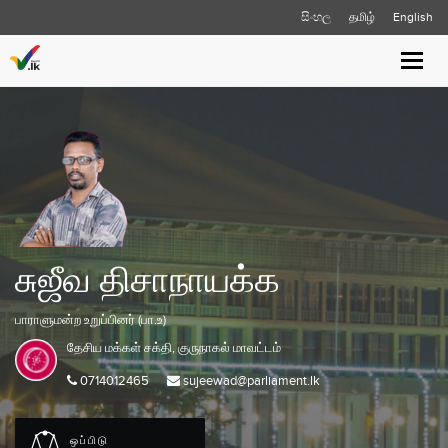
සිංහල
தமிழ்
English
Toggle
naviga
சுஜீவ திசாநாயக்க
பாராளுமன்ற உறுப்பினர் (பா.உ)
தேசிய மக்கள் சக்தி,
குருநாகல்
மாவட்டம்
0714012465
sujeewad@parliament.lk
ஒப்பிடு