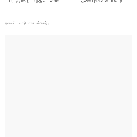
பாராளுமன்ற கலந்துகொள்ளள்
தலைப்புக்களில் பங்கேற்பு
தலைப்பு வாரியான பங்கேற்பு
#21
#28
நகர திட்டமிடல், உட்கட்டமைப்பு
வர்த்தகம் மற்றும் தொழில் துறை
மற்றும் போக்குவரத்து
#45
#54