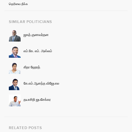
தெரிவை நீக்க
SIMILAR POLITICIANS
ஜகத் குணவர்தன
எம்.கே. எம். அஸ்லம்
கீதா ஹேரத்
கே.எம்.ஆனந்த விஜேபால
தயாசிறி ஜயசேக்கர
RELATED POSTS