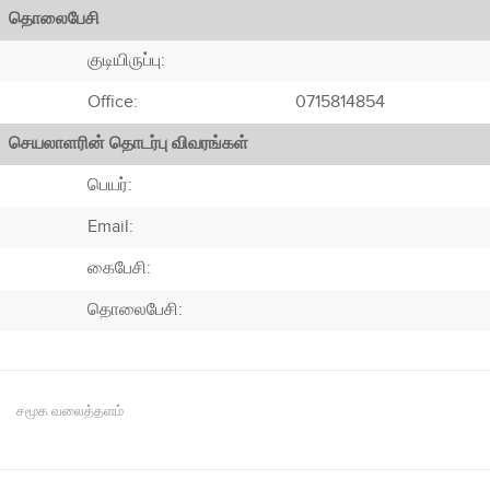
தொலைபேசி
குடியிருப்பு:
Office:
0715814854
செயலாளரின் தொடர்பு விவரங்கள்
பெயர்:
Email:
கைபேசி:
தொலைபேசி:
சமூக வலைத்தளம்