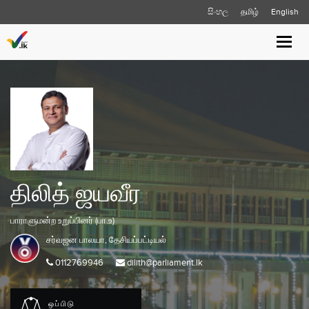
සිංහල
தமிழ்
English
Toggle
naviga
திலித் ஜயவீர
பாராளுமன்ற உறுப்பினர் (பா.உ)
சர்வஜன பாலயா,
தேசியப்பட்டியல்
0112769946
dilith@parliament.lk
ஒப்பிடு