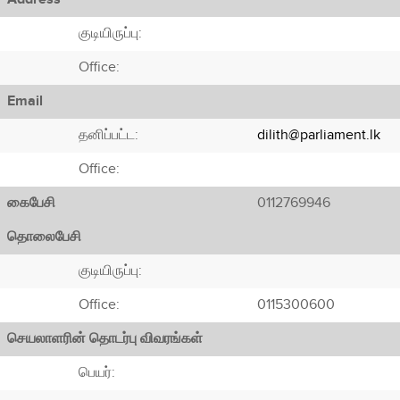
குடியிருப்பு:
Office:
Email
தனிப்பட்ட:
dilith@parliament.lk
Office:
கைபேசி
0112769946
தொலைபேசி
குடியிருப்பு:
Office:
0115300600
செயலாளரின் தொடர்பு விவரங்கள்
பெயர்: