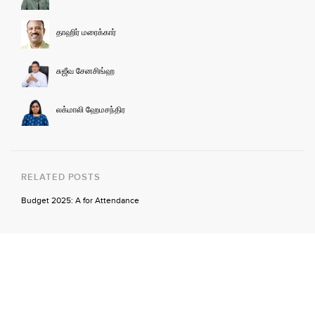
தாஹிர் மரைக்கார்
சுஜீவ சேனசிங்ஹ
லக்மாலி ஹேமசந்திர
RELATED POSTS
Budget 2025: A for Attendance