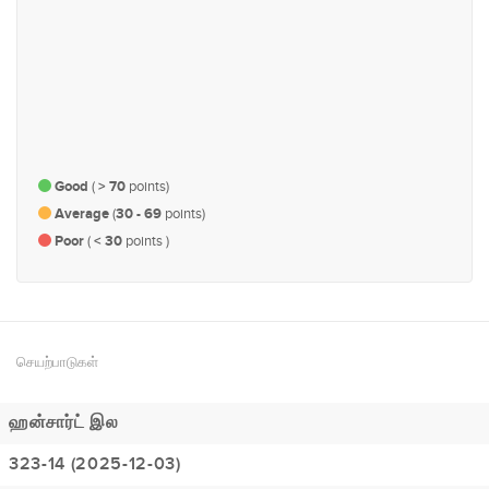
#84
#134
உரிமை மற்றும் பிரதிநிதித்துவம்
நகர திட்டமிடல், உட்கட்டமைப்பு
மற்றும் போக்குவரத்து
Good
(
> 70
points)
Average
(
30 - 69
points)
Poor
(
< 30
points )
செயற்பாடுகள்
ஹன்சார்ட் இல
323-14 (2025-12-03)