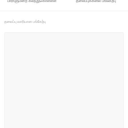
பாராளுமன்ற கலந்துகொள்ளள்
தலைப்புக்களில் பங்கேற்பு
தலைப்பு வாரியான பங்கேற்பு
#11
#29
தேசிய பாரம்பரியம், ஊடகம்
நலனோம்புகை மற்றும் சமூக
மற்றும் விளையாட்டு
சேவை
#31
#33