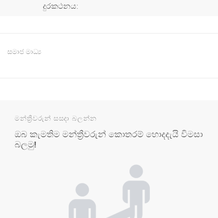
දුරකථනය:
සමාජ මාධ්‍ය
මන්ත්‍රීවරුන් සසදා බලන්න
ඔබ කැමතිම මන්ත්‍රීවරුන් කොතරම් හොදදැයි විමසා
බලමු!