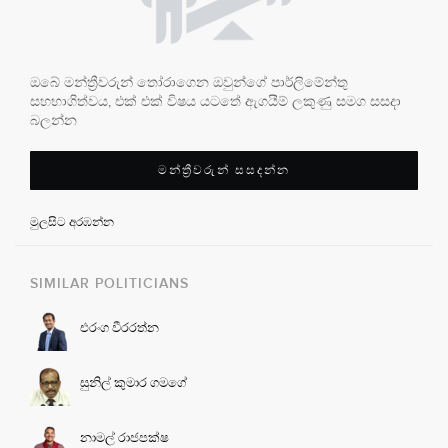
ඔබේ මන්ත්‍රීවරුන් තෝරාගෙන ඔවුන්ගේ පාර්ලිමේන්තු
සහභාගිත්වය, එක් එක් විෂය යටතේ ඇගයීම් ලකුණු සමග සසදා
බලන්න
මන්ත්‍රීවරුන් සසදන්න
මුලසිට අරඹන්න
SIMILAR POLITICIANS
එරංග වීරරත්න
සුනිල් කුමාර ගමගේ
නාමල් රාජපක්ෂ