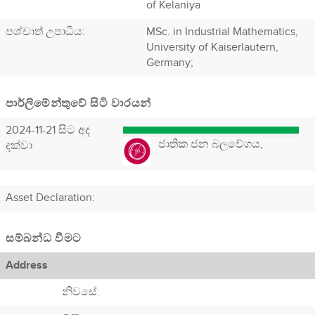
of Kelaniya
පශ්චාත් උපාධිය:
MSc. in Industrial Mathematics,
University of Kaiserlautern,
Germany;
පාර්ලිමේන්තුවේ සිටි වාරයන්
2024-11-21 සිට අද
ජාතික ජන බලවේගය,
දක්වා
Asset Declaration
:
සම්බන්ධ වීමට
Address
නිවසේ: