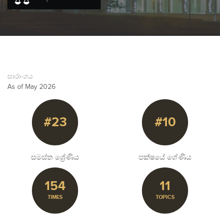
සාරාංශය
As of May 2026
#23
#10
සමස්ත ශ්‍රේණිය
පක්ෂයේ ශේණිය
154
11
TIMES
TOPICS