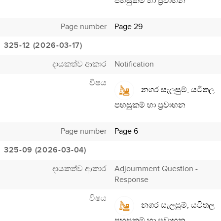
පහසුකම් හා ප්‍රවාහන
Page number
Page 29
325-12 (2026-03-17)
දායකත්ව ආකාර
Notification
විෂය
නගර සැලසුම්, යටිතල
පහසුකම් හා ප්‍රවාහන
Page number
Page 6
325-09 (2026-03-04)
දායකත්ව ආකාර
Adjournment Question -
Response
විෂය
නගර සැලසුම්, යටිතල
පහසුකම් හා ප්‍රවාහන