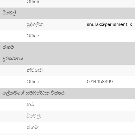
Office:
ඊමේල්
පුද්ගලික:
anurak@parliament.lk
Office:
ජංගම
දුරකථනය
නිවසේ:
Office:
0714458399
ලේකම්ගේ සම්බන්ධතා විස්තර
නම:
ඊමේල්:
ජංගම: