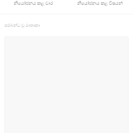
නියෝජනය කළ වාර
නියෝජනය කළ විෂයන්
සම්බන්ධ වූ මාතෘකා
#2
#6
නගර සැලසුම්, යටිතල
අධ්‍යාපන
පහසුකම් හා ප්‍රවාහන
#11
#17