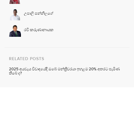
උපාලි පන්නිලගේ
රවී කරුණානායක
RELATED POSTS
2025 අයවැය විවාදයේදී ඔබේ මන්ත්‍රීවරයා ඉහළම 20% අතරට පැමිණ
තිබේ ද?