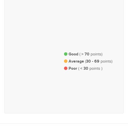
#105
#115
ආණ්ඩුකරණ, පරිපාලන හා
වෙළඳ හා කර්මාන්ත
පාර්ලිමේන්තු කටයුතු
Good
> 70
(
points)
Average
30 - 69
(
points)
Poor
< 30
(
points )
#118
කෘෂිකර්ම, වැවිලි, පශු සම්පත්
සහ ධීවර