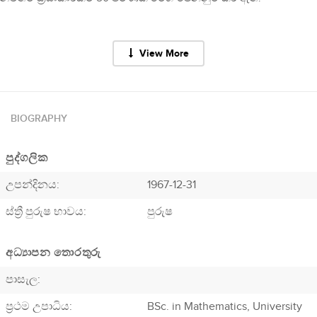
View More
BIOGRAPHY
පුද්ගලික
උපන්දිනය:
1967-12-31
ස්ත්‍රී පුරුෂ භාවය:
පුරුෂ
අධ්‍යාපන තොරතුරු
පාසැල:
ප්‍රථම උපාධිය:
BSc. in Mathematics, University