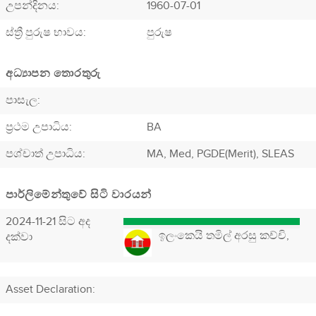
උපන්දිනය:
1960-07-01
ස්ත්‍රී පුරුෂ භාවය:
පුරුෂ
අධ්‍යාපන තොරතුරු
පාසැල:
ප්‍රථම උපාධිය:
BA
පශ්චාත් උපාධිය:
MA, Med, PGDE(Merit), SLEAS
පාර්ලිමේන්තුවේ සිටි වාරයන්
2024-11-21 සිට අද
ඉලංකෙයි තමිල් අරසු කච්චි,
දක්වා
Asset Declaration
: