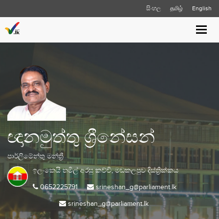
සිංහල
தமிழ்
English
Toggl
navig
ඥානමුත්තු ශ්‍රීනේසන්
පාර්ලිමේන්තු මන්ත්‍රී
ඉලංකෙයි තමිල් අරසු කච්චි,
මඩකලපුව
දිස්ත්‍රික්කය
0652225791
srineshan_g@parliament.lk
srineshan_g@parliament.lk