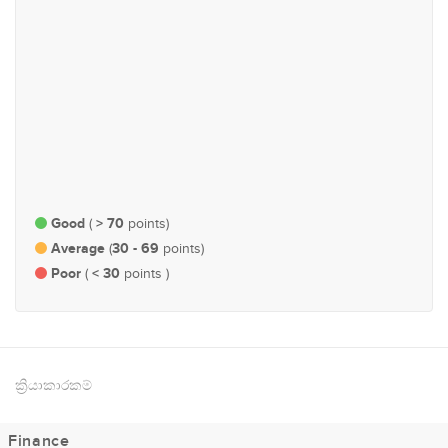
#51
#90
ආර්ථික හා මුල්‍ය
තාක්ෂණ, සන්නිවේදන සහ
බලශක්ති
Good
> 70
(
points)
Average
30 - 69
(
points)
Poor
< 30
(
points )
ක්‍රියාකාරකම්
Finance