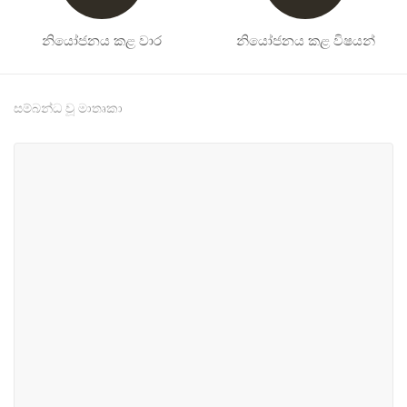
නියෝජනය කළ වාර
නියෝජනය කළ විෂයන්
සම්බන්ධ වූ මාතෘකා
#2
#11
සංහිඳියාව හා නැවත පදිංචි
අධ්‍යාපන
කිරීම
#13
#25