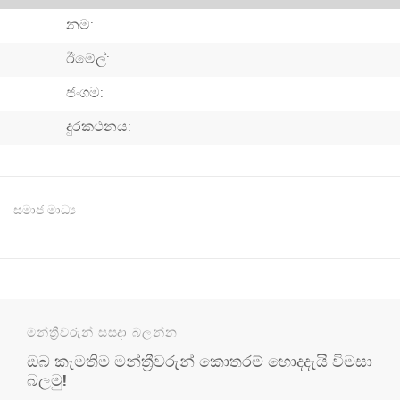
නම:
ඊමේල්:
ජංගම:
දුරකථනය:
සමාජ මාධ්‍ය
මන්ත්‍රීවරුන් සසදා බලන්න
ඔබ කැමතිම මන්ත්‍රීවරුන් කොතරම් හොදදැයි විමසා
බලමු!