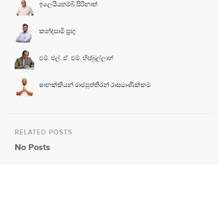
ඉලෙයියතම්බි සිරිනාත්
කන්දසාමි ප්‍රභු
එම්. එල්. ඒ. එම්. හිස්බුල්ලාහ්
ෂානක්කියන් රාජපුත්තිරන් රාසමාණික්කම්
RELATED POSTS
No Posts