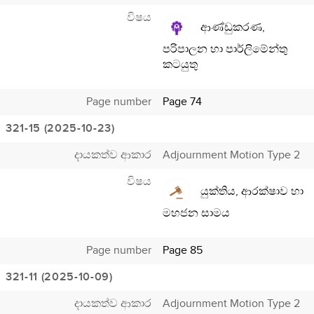
විෂය
ආණ්ඩුකරණ,
පරිපාලන හා පාර්ලිමේන්තු
කටයුතු
Page number
Page 74
321-15 (2025-10-23)
දායකත්ව ආකාර
Adjournment Motion Type 2
විෂය
යුක්තිය, ආරක්ෂාව හා
මහජන සාමය
Page number
Page 85
321-11 (2025-10-09)
දායකත්ව ආකාර
Adjournment Motion Type 2