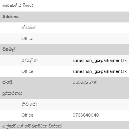
සම්බන්ධ වීමට
Address
නිවසේ:
Office:
ඊමේල්
පුද්ගලික:
srineshan_g@parliament.lk
Office:
srineshan_g@parliament.lk
ජංගම
0652225791
දුරකථනය
නිවසේ:
Office:
0766648048
ලේකම්ගේ සම්බන්ධතා විස්තර