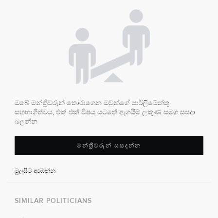
ඔබේ මන්ත්‍රීවරුන් තෝරාගෙන ඔවුන්ගේ පාර්ලිමේන්තු
සහභාගිත්වය, එක් එක් විෂය යටතේ ඇගයීම් ලකුණු සමග සසදා
බලන්න
මන්ත්‍රීවරුන් සසදන්න
මුලසිට අරඹන්න
SIMILAR POLITICIANS