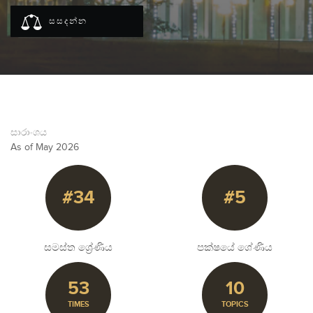
සසදන්න
සාරාංශය
As of May 2026
#34
#5
සමස්ත ශ්‍රේණිය
පක්ෂයේ ශේණිය
53
10
TIMES
TOPICS