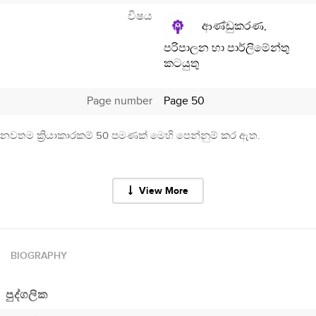
විෂය
ආණ්ඩුකරණ,
පරිපාලන හා පාර්ලිමේන්තු
කටයුතු
Page number
Page 50
නවතම ක්‍රියාකාරකම් 50 පමණක් මෙහි පෙන්නුම් කර ඇත.
View More
BIOGRAPHY
පුද්ගලික