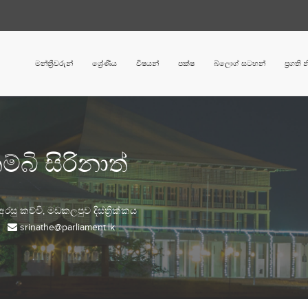
මන්ත්‍රීවරුන්
ශ්‍රේණිය
විෂයන්
පක්ෂ
බ්ලොග් සටහන්
ප්‍රගති
්බි සිරිනාත්
අරසු කච්චි,
මඩකලපුව
දිස්ත්‍රික්කය
srinathe@parliament.lk