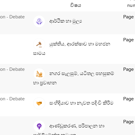
විෂය
nu
tion - Debate
Page
ආර්ථික හා මුල්‍ය
Page
යුක්තිය, ආරක්ෂාව හා මහජන
සාමය
tion - Debate
Page
නගර සැලසුම්, යටිතල පහසුකම්
හා ප්‍රවාහන
tion - Debate
Page
සංහිඳියාව හා නැවත පදිංචි කිරීම
Page
ආණ්ඩුකරණ, පරිපාලන හා