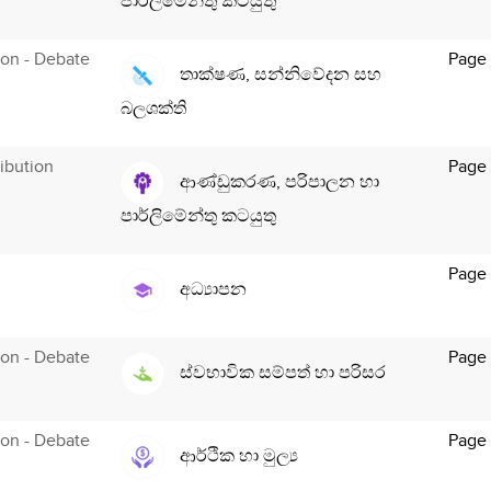
පාර්ලිමේන්තු කටයුතු
tion - Debate
Page
තාක්ෂණ, සන්නිවේදන සහ
බලශක්ති
ibution
Page 
ආණ්ඩුකරණ, පරිපාලන හා
පාර්ලිමේන්තු කටයුතු
Page 
අධ්‍යාපන
tion - Debate
Page
ස්වභාවික සම්පත් හා පරිසර
tion - Debate
Page
ආර්ථික හා මුල්‍ය