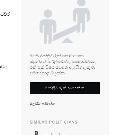
 ධීවර
ඔබේ මන්ත්‍රීවරුන් තෝරාගෙන
ඔවුන්ගේ පාර්ලිමේන්තු සහභාගිත්වය,
සාමය
එක් එක් විෂය යටතේ ඇගයීම් ලකුණු
සමග සසදා බලන්න
මන්ත්‍රීවරුන් සසදන්න
මුලසිට අරඹන්න
SIMILAR POLITICIANS