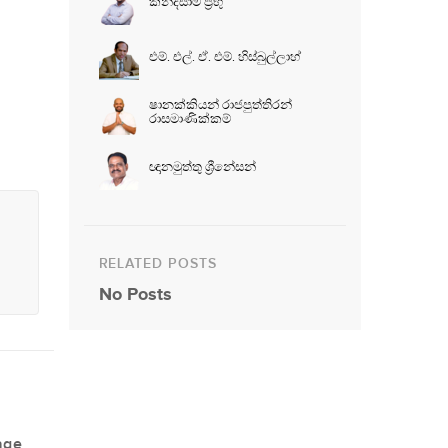
කන්දසාමි ප්‍රභු
එම්. එල්. ඒ. එම්. හිස්බුල්ලාහ්
ෂානක්කියන් රාජපුත්තිරන්
රාසමාණික්කම්
ඥානමුත්තු ශ්‍රීනේසන්
RELATED POSTS
No Posts
age