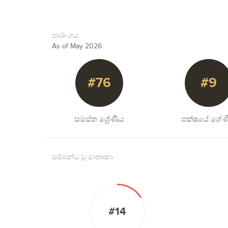
සාරාංශය
As of May 2026
#76
#9
සමස්ත ශ්‍රේණිය
පක්ෂයේ ශේණ
සම්බන්ධ වූ මාතෘකා
#14