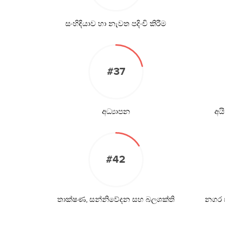
සංහිඳියාව හා නැවත පදිංචි කිරීම
#37
අධ්‍යාපන
අය
#42
තාක්ෂණ, සන්නිවේදන සහ බලශක්ති
නගර ස