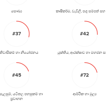
සෞඛ්‍ය
කෘෂිකර්ම, වැවිලි, පශු සම්පත් සහ
#37
#42
ිතිවාසිකම් හා නියෝජනය
යුක්තිය, ආරක්ෂාව හා මහජන 
#45
#72
ැලසුම්, යටිතල පහසුකම් හා
ආර්ථික හා මුල්‍ය
ප්‍රවාහන