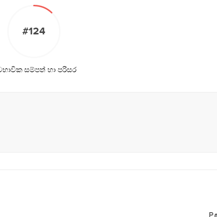
#124
වභාවික සම්පත් හා පරිසර
P