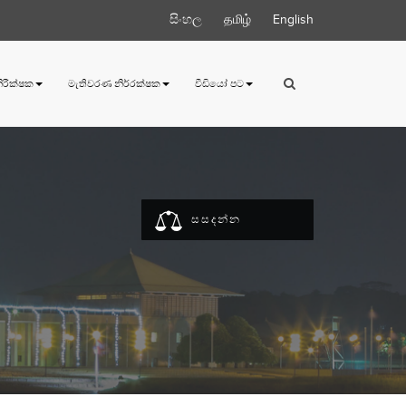
සිංහල
தமிழ்
English
 නිරීක්ෂක
මැතිවරණ නිර්‍රක්ෂක
වීඩියෝ පට
සසදන්න