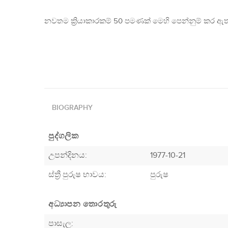
නවතම ක්‍රියාකාරකම් 50 පමණක් මෙහි පෙන්නුම් කර ඇත
BIOGRAPHY
පුද්ගලික
උපන්දිනය:
1977-10-21
ස්ත්‍රී පුරුෂ භාවය:
පුරුෂ
අධ්‍යාපන තොරතුරු
පාසැල: