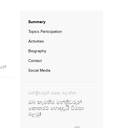
Summary
Topics Participation
Activities
Biography
Contact
යන්
Social Media
මන්ත්‍රීවරුන් සසදා බලන්න
ඔබ කැමතිම මන්ත්‍රීවරුන්
කොතරම් හොදදැයි විමසා
බලමු!