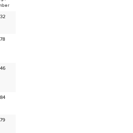
mber
 32
 78
 46
 84
 79