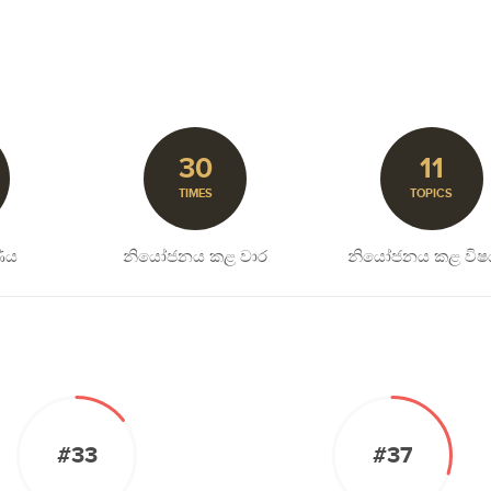
30
11
TIMES
TOPICS
ිය
නියෝජනය කළ වාර
නියෝජනය කළ විෂ
#33
#37