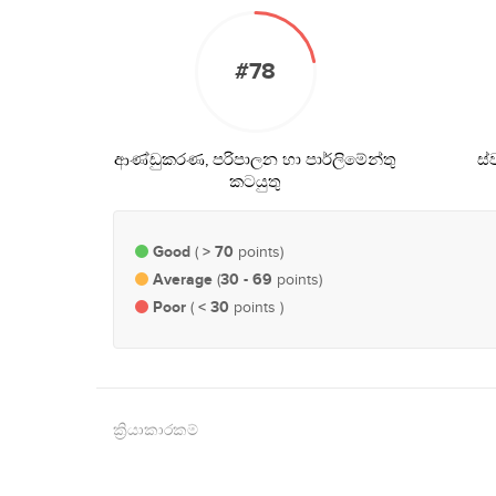
#78
ආණ්ඩුකරණ, පරිපාලන හා පාර්ලිමේන්තු
ස්
කටයුතු
Good
> 70
(
points)
Average
30 - 69
(
points)
Poor
< 30
(
points )
ක්‍රියාකාරකම්