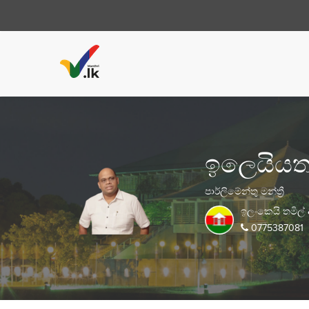
ඉලෙයියතම
පාර්ලිමේන්තු මන්ත්‍රී
ඉලංකෙයි තමිල් 
0775387081