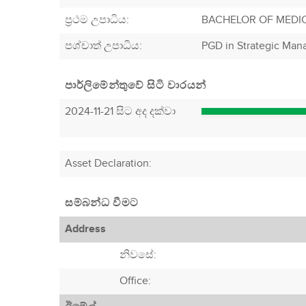
ප්‍රථම උපාධිය:
BACHELOR OF MEDIC
පශ්චාත් උපාධිය:
PGD in Strategic Ma
පාර්ලිමේන්තුවේ සිටි වාරයන්
2024-11-21 සිට අද දක්වා
Asset Declaration
:
සම්බන්ධ වීමට
Address
නිවසේ:
Office: