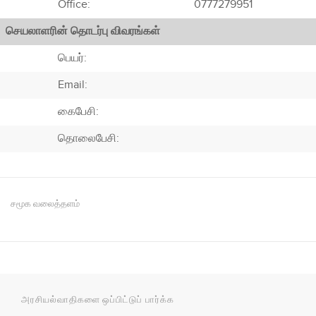
Office:
0777279951
செயலாளரின் தொடர்பு விவரங்கள்
பெயர்:
Email:
கைபேசி:
தொலைபேசி:
சமூக வலைத்தளம்
அரசியல்வாதிகளை ஒப்பிட்டுப் பார்க்க