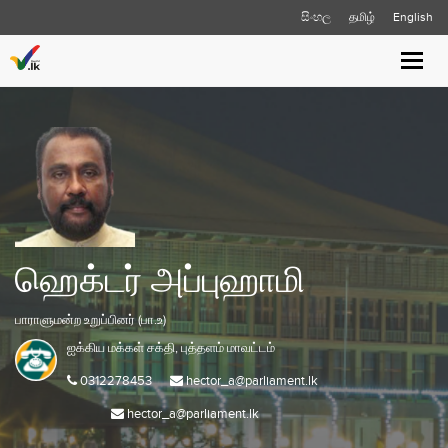
සිංහල
தமிழ்
English
Toggle
naviga
ஹெக்டர் அப்புஹாமி
பாராளுமன்ற உறுப்பினர் (பா.உ)
ஐக்கிய மக்கள் சக்தி,
புத்தளம்
மாவட்டம்
0312278453
hector_a@parliament.lk
hector_a@parliament.lk