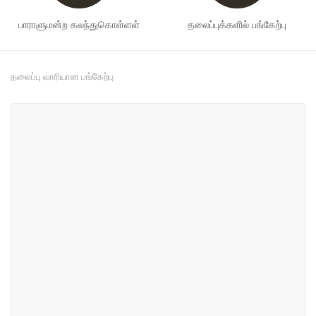
பாராளுமன்ற கலந்துகொள்ளள்
தலைப்புக்களில் பங்கேற்பு
தலைப்பு வாரியான பங்கேற்பு
#9
#16
சுகாதாரம்
தொழில் மற்றும் வேலைவாய்ப்பு
#16
#22