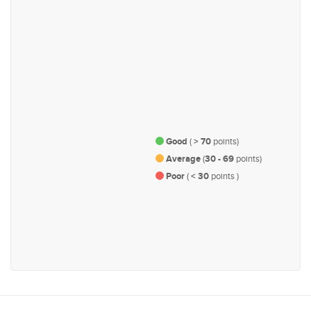
#48
#63
பொருளாதாரம் மற்றும் நிதி
நகர திட்டமிடல், உட்கட்டமைப்பு
மற்றும் போக்குவரத்து
Good
(
> 70
points)
Average
(
30 - 69
points)
Poor
(
< 30
points )
#104
உரிமை மற்றும் பிரதிநிதித்துவம்