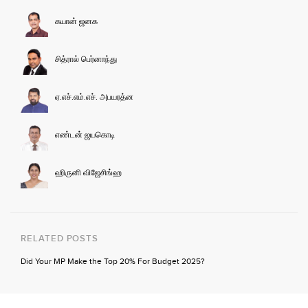
கயான் ஜனக
சித்ரால் பெர்னாந்து
ஏ.எச்.எம்.எச். அபயரத்ன
எண்டன் ஜயகொடி
ஹிருனி விஜேசிங்ஹ
RELATED POSTS
Did Your MP Make the Top 20% For Budget 2025?