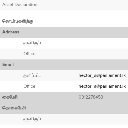
Asset Declaration
:
தொடர்புகளிற்கு
Address
குடியிருப்பு:
Office:
Email
தனிப்பட்ட:
hector_a@parliament.lk
Office:
hector_a@parliament.lk
கைபேசி
0312278453
தொலைபேசி
குடியிருப்பு: