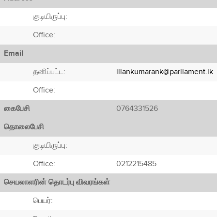
குடியிருப்பு:
Office:
Email
தனிப்பட்ட:
illankumarank@parliament.lk
Office:
கைபேசி
0764331526
தொலைபேசி
குடியிருப்பு:
Office:
0212215485
செயலாளரின் தொடர்பு விவரங்கள்
பெயர்: