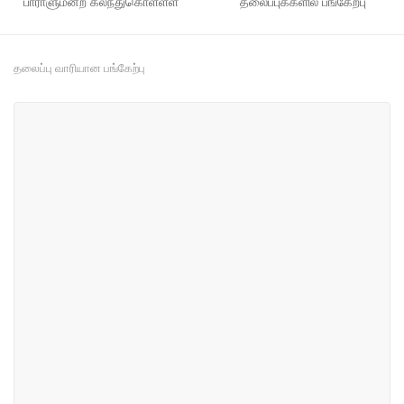
பாராளுமன்ற கலந்துகொள்ளள்
தலைப்புக்களில் பங்கேற்பு
தலைப்பு வாரியான பங்கேற்பு
#23
#47
நலனோம்புகை மற்றும் சமூக
வர்த்தகம் மற்றும் தொழில் துறை
சேவை
#47
#51