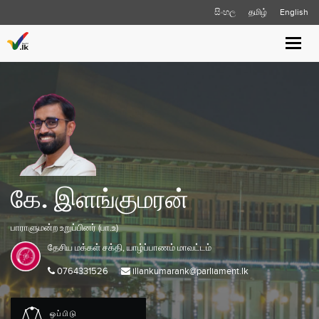
සිංහල
தமிழ்
English
Toggle
naviga
கே. இளங்குமரன்
பாராளுமன்ற உறுப்பினர் (பா.உ)
தேசிய மக்கள் சக்தி,
யாழ்ப்பாணம்
மாவட்டம்
0764331526
illankumarank@parliament.lk
ஒப்பிடு