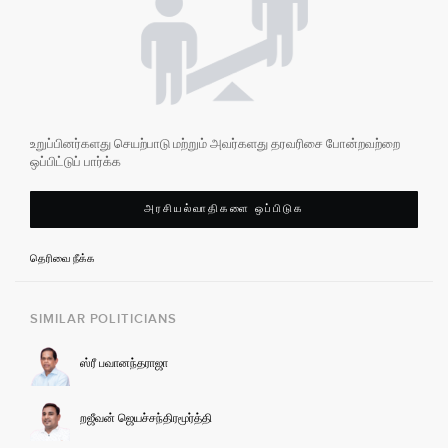
உறுப்பினர்களது செயற்பாடு மற்றும் அவர்களது தரவரிசை போன்றவற்றை
ஒப்பிட்டுப் பார்க்க
அரசியல்வாதிகளை ஒப்பிடுக
தெரிவை நீக்க
SIMILAR POLITICIANS
ஸ்ரீ பவானந்தராஜா
றஜீவன் ஜெயச்சந்திரமூர்த்தி