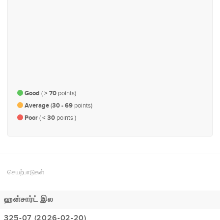
#163
#192
ஆளுகை, நிர்வாகம் மற்றும்
பொருளாதாரம் மற்றும் நிதி
பாராளுமன்ற விவகாரம்
Good
(
> 70
points)
Average
(
30 - 69
points)
Poor
(
< 30
points )
செயற்பாடுகள்
ஹன்சார்ட் இல
325-07 (2026-02-20)