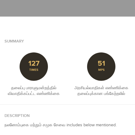
SUMMARY
127
51
TIMES
MPS
தலைப்பு பாராளுமன்றத்தில்
அரசியல்வாதிகள் எண்ணிக்கை
விவாதிக்கப்பட்ட எண்ணிக்கை
தலைப்புக்கான பங்கேற்றலில்
DESCRIPTION
நலனோம்புகை மற்றும் சமூக சேவை includes below mentioned.