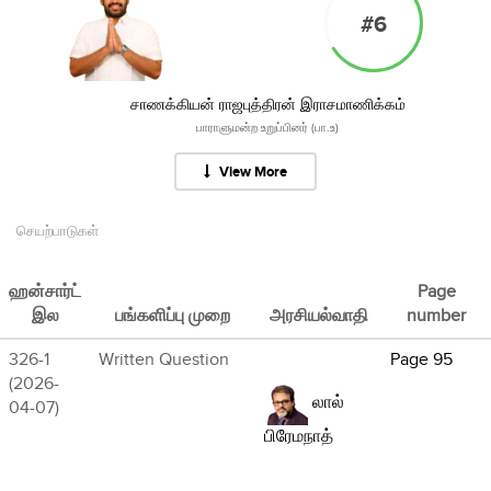
#6
சாணக்கியன் ராஜபுத்திரன் இராசமாணிக்கம்
பாராளுமன்ற உறுப்பினர் (பா.உ)
View More
செயற்பாடுகள்
ஹன்சார்ட்
Page
இல
பங்களிப்பு முறை
அரசியல்வாதி
number
326-1
Written Question
Page 95
(2026-
லால்
04-07)
பிரேமநாத்