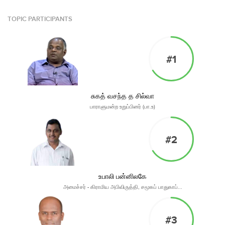
TOPIC PARTICIPANTS
#1
சுகத் வசந்த த சில்வா
பாராளுமன்ற உறுப்பினர் (பா.உ)
#2
உபாலி பன்னிலகே
அமைச்சர் - கிராமிய அபிவிருத்தி, சமூகப் பாதுகாப்...
#3