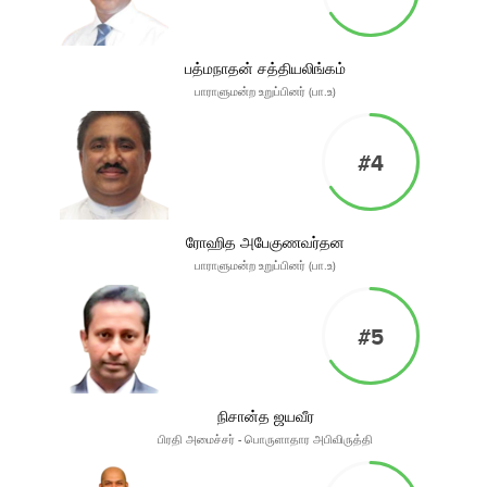
பத்மநாதன் சத்தியலிங்கம்
பாராளுமன்ற உறுப்பினர் (பா.உ)
#4
ரோஹித அபேகுணவர்தன
பாராளுமன்ற உறுப்பினர் (பா.உ)
#5
நிசான்த ஜயவீர
பிரதி அமைச்சர் - பொருளாதார அபிவிருத்தி