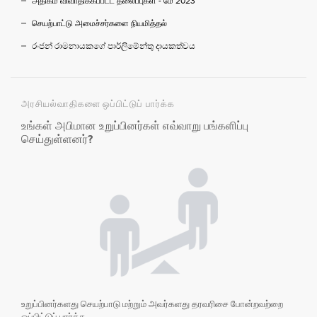
அதிகம் விவாதிக்கப்பட்ட தலைப்புகள் - மே 2023
செயற்பாட்டு அமைச்சர்களை நியமித்தல்
රංජන් රාමනායකගේ පාර්ලිමේන්තු දායකත්වය
அரசியல்வாதிகளை ஒப்பிட்டுப் பார்க்க
உங்கள் அபிமான உறுப்பினர்கள் எவ்வாறு பங்களிப்பு
செய்துள்ளனர்?
உறுப்பினர்களது செயற்பாடு மற்றும் அவர்களது தரவரிசை போன்றவற்றை