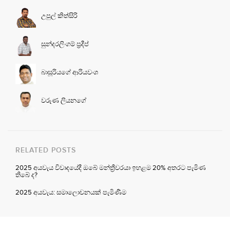
උපුල් කිත්සිරි
සුන්දරලිංගම් ප්‍රදීප්
බාසූරියගේ ආරියවංශ
වරුණ ලියනගේ
RELATED POSTS
2025 අයවැය විවාදයේදී ඔබේ මන්ත්‍රීවරයා ඉහළම 20% අතරට පැමිණ
තිබේ ද?
2025 අයවැය: සමාලොචනයක් පැමිණීම