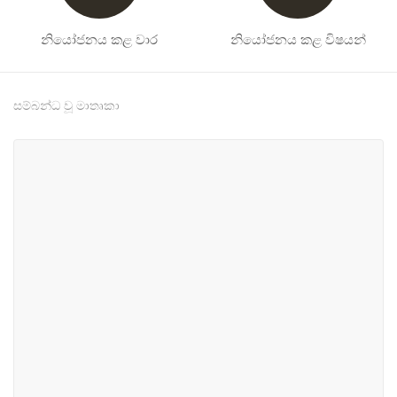
නියෝජනය කළ වාර
නියෝජනය කළ විෂයන්
සම්බන්ධ වූ මාතෘකා
#3
#11
ජාතික උරුමයන්, මාධ්‍ය හා
වෙළඳ හා කර්මාන්ත
ක්‍රීඩා
#19
#23