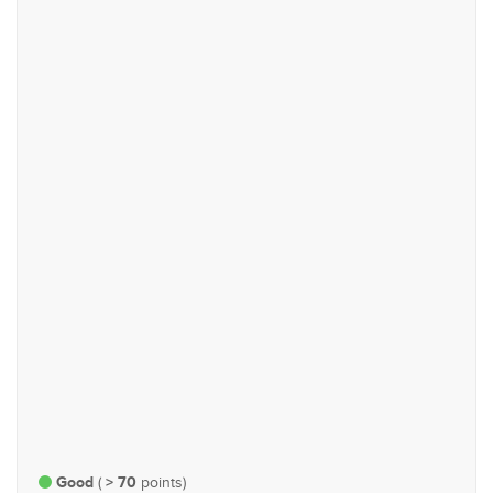
පාර්ලිමේන්තු කටයුතු
#91
#95
කෘෂිකර්ම, වැවිලි, පශු සම්පත්
ආර්ථික හා මුල්‍ය
සහ ධීවර
#114
#134
ස්වභාවික සම්පත් හා පරිසර
යුක්තිය, ආරක්ෂාව හා මහජන
සාමය
Good
> 70
(
points)