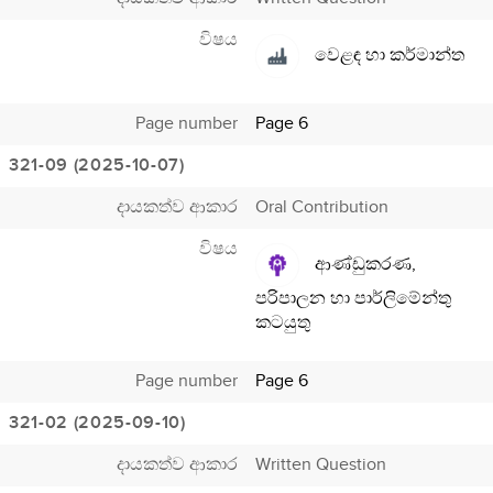
විෂය
වෙළඳ හා කර්මාන්ත
Page number
Page 6
321-09 (2025-10-07)
දායකත්ව ආකාර
Oral Contribution
විෂය
ආණ්ඩුකරණ,
පරිපාලන හා පාර්ලිමේන්තු
කටයුතු
Page number
Page 6
321-02 (2025-09-10)
දායකත්ව ආකාර
Written Question