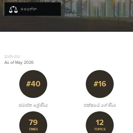
සසදන්න
සාරාංශය
As of May 2026
#40
#16
සමස්ත ශ්‍රේණිය
පක්ෂයේ ශේණිය
79
12
TIMES
TOPICS