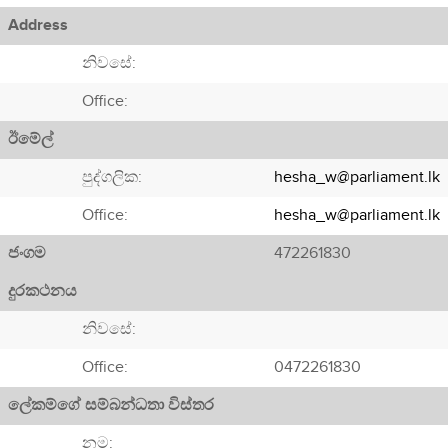
Address
නිවසේ:
Office:
ඊමේල්
පුද්ගලික:
hesha_w@parliament.lk
Office:
hesha_w@parliament.lk
ජංගම
472261830
දුරකථනය
නිවසේ:
Office:
0472261830
ලේකම්ගේ සම්බන්ධතා විස්තර
නම: