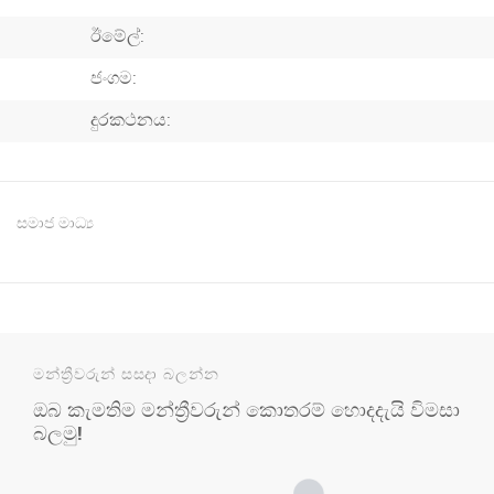
ඊමේල්:
ජංගම:
දුරකථනය:
සමාජ මාධ්‍ය
මන්ත්‍රීවරුන් සසදා බලන්න
ඔබ කැමතිම මන්ත්‍රීවරුන් කොතරම් හොදදැයි විමසා
බලමු!