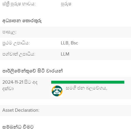
ස්ත්‍රී පුරුෂ භාවය:
පුරුෂ
අධ්‍යාපන තොරතුරු
පාසැල:
ප්‍රථම උපාධිය:
LLB, Bsc
පශ්චාත් උපාධිය:
LLM
පාර්ලිමේන්තුවේ සිටි වාරයන්
2024-11-21 සිට අද
සමගි ජන බලවේගය,
දක්වා
Asset Declaration
:
සම්බන්ධ වීමට