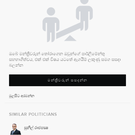
ඔබේ මන්ත්‍රීවරුන් තෝරාගෙන ඔවුන්ගේ පාර්ලිමේන්තු
සහභාගිත්වය, එක් එක් විෂය යටතේ ඇගයීම් ලකුණු සමග සසදා
බලන්න
මන්ත්‍රීවරුන් සසදන්න
මුලසිට අරඹන්න
SIMILAR POLITICIANS
සුනිල් රාජපක්‍ෂ