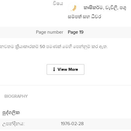
විෂය
කෘෂිකර්ම, වැවිලි, පශු
සම්පත් සහ ධීවර
Page number
Page 19
නවතම ක්‍රියාකාරකම් 50 පමණක් මෙහි පෙන්නුම් කර ඇත.
View More
BIOGRAPHY
පුද්ගලික
උපන්දිනය:
1976-02-28