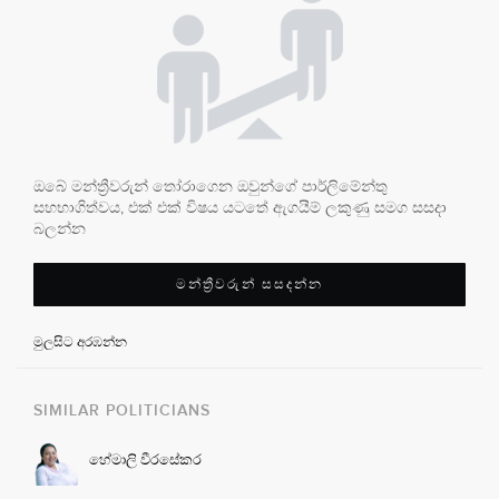
ඔබේ මන්ත්‍රීවරුන් තෝරාගෙන ඔවුන්ගේ පාර්ලිමේන්තු
සහභාගිත්වය, එක් එක් විෂය යටතේ ඇගයීම් ලකුණු සමග සසදා
බලන්න
මන්ත්‍රීවරුන් සසදන්න
මුලසිට අරඹන්න
SIMILAR POLITICIANS
හේමාලි වීරසේකර