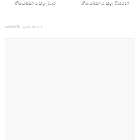
නියෝජනය කළ වාර
නියෝජනය කළ විෂයන්
සම්බන්ධ වූ මාතෘකා
#1
#2
ආර්ථික හා මුල්‍ය
කම්කරු හා රැකියා
#16
#48
තාක්ෂණ, සන්නිවේදන සහ
සුබසාධන හා සමාජ සේවා