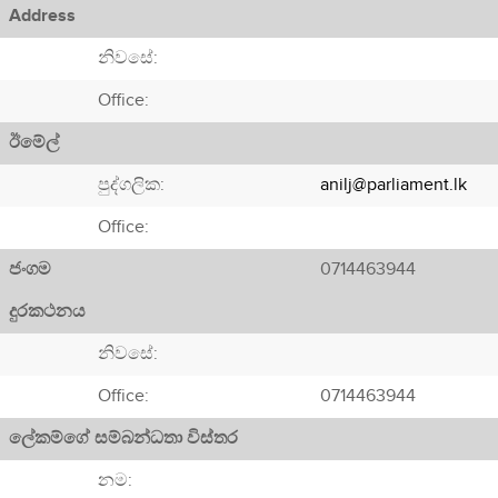
Address
නිවසේ:
Office:
ඊමේල්
පුද්ගලික:
anilj@parliament.lk
Office:
ජංගම
0714463944
දුරකථනය
නිවසේ:
Office:
0714463944
ලේකම්ගේ සම්බන්ධතා විස්තර
නම: