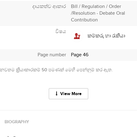
දායකත්ව ආකාර
Bill / Regulation / Order
/Resolution - Debate Oral
Contribution
විෂය
කම්කරු හා රැකියා
Page number
Page 46
නවතම ක්‍රියාකාරකම් 50 පමණක් මෙහි පෙන්නුම් කර ඇත.
View More
BIOGRAPHY