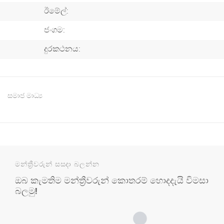
ඊමේල්:
ජංගම:
දුරකථනය:
සමාජ මාධ්‍ය
මන්ත්‍රීවරුන් සසදා බලන්න
ඔබ කැමතිම මන්ත්‍රීවරුන් කොතරම් හොදදැයි විමසා
බලමු!