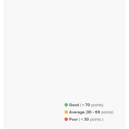
#83
#92
ආණ්ඩුකරණ, පරිපාලන හා
සෞඛ්‍ය
පාර්ලිමේන්තු කටයුතු
#93
#93
ස්වභාවික සම්පත් හා පරිසර
අධ්‍යාපන
Good
> 70
(
points)
Average
30 - 69
(
points)
Poor
< 30
(
points )
#116