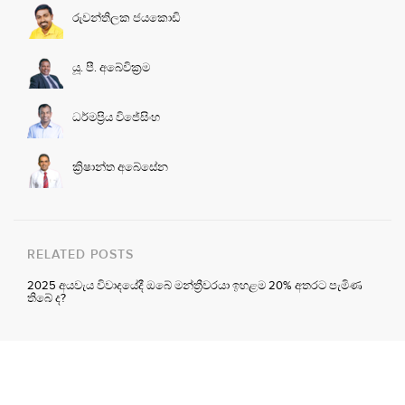
රුවන්තිලක ජයකොඩි
යූ. පී. අබේවික්‍රම
ධර්මප්‍රිය විජේසිංහ
ක්‍රිෂාන්ත අබේසේන
RELATED POSTS
2025 අයවැය විවාදයේදී ඔබේ මන්ත්‍රීවරයා ඉහළම 20% අතරට පැමිණ
තිබේ ද?