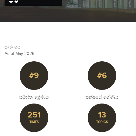
සාරාංශය
As of May 2026
#9
#6
සමස්ත ශ්‍රේණිය
පක්ෂයේ ශේණිය
251
13
TIMES
TOPICS