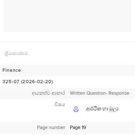
වෙළඳ හා කර්මාන්ත
ක්‍රියාකාරකම්
Finance
325-07 (2026-02-20)
දායකත්ව ආකාර
Written Question- Response
විෂය
ආර්ථික හා මුල්‍ය
Page number
Page 19