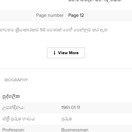
Page number
Page 12
නවතම ක්‍රියාකාරකම් 50 පමණක් මෙහි පෙන්නුම් කර ඇත.
View More
BIOGRAPHY
පුද්ගලික
උපන්දිනය:
1961-01-11
ස්ත්‍රී පුරුෂ භාවය:
පුරුෂ
Profession
:
Businessman