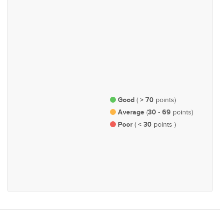
#48
#63
ආර්ථික හා මුල්‍ය
නගර සැලසුම්, යටිතල
පහසුකම් හා ප්‍රවාහන
Good
> 70
(
points)
Average
30 - 69
(
points)
Poor
< 30
(
points )
#104
අයිතිවාසිකම් හා නියෝජනය