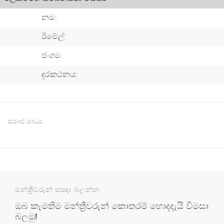
නම:
ඊමේල්:
ජංගම:
දුරකථනය:
සමාජ මාධ්‍ය
මන්ත්‍රීවරුන් සසදා බලන්න
ඔබ කැමතිම මන්ත්‍රීවරුන් කොතරම් හොදදැයි විමසා
බලමු!