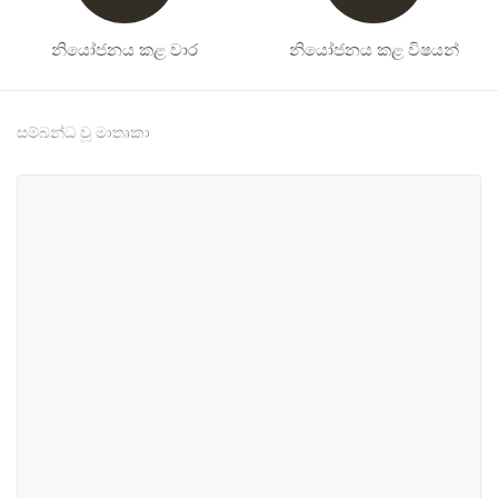
නියෝජනය කළ වාර
නියෝජනය කළ විෂයන්
සම්බන්ධ වූ මාතෘකා
#9
#16
සෞඛ්‍ය
කම්කරු හා රැකියා
#16
#22