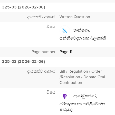
325-03 (2026-02-06)
දායකත්ව ආකාර
Written Question
විෂය
තාක්ෂණ,
සන්නිවේදන සහ බලශක්ති
Page number
Page 11
325-03 (2026-02-06)
දායකත්ව ආකාර
Bill / Regulation / Order
/Resolution - Debate Oral
Contribution
විෂය
ආණ්ඩුකරණ,
පරිපාලන හා පාර්ලිමේන්තු
කටයුතු