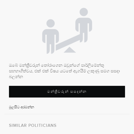
ඔබේ මන්ත්‍රීවරුන් තෝරාගෙන ඔවුන්ගේ පාර්ලිමේන්තු
සහභාගිත්වය, එක් එක් විෂය යටතේ ඇගයීම් ලකුණු සමග සසදා
බලන්න
මන්ත්‍රීවරුන් සසදන්න
මුලසිට අරඹන්න
SIMILAR POLITICIANS