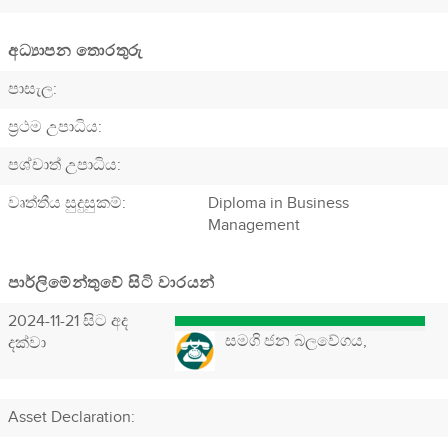
අධ්‍යාපන තොරතුරු
පාසැල:
ප්‍රථම උපාධිය:
පශ්චාත් උපාධිය:
වෘත්තීය සුදුසුකම්:
Diploma in Business
Management
පාර්ලිමේන්තුවේ සිටි වාරයන්
2024-11-21 සිට අද
සමගි ජන බලවේගය,
දක්වා
Asset Declaration
: