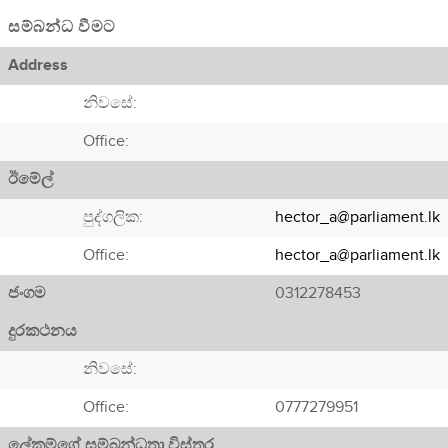
සම්බන්ධ වීමට
Address
නිවසේ:
Office:
ඊමේල්
පුද්ගලික:
hector_a@parliament.lk
Office:
hector_a@parliament.lk
ජංගම
0312278453
දුරකථනය
නිවසේ:
Office:
0777279951
ලේකම්ගේ සම්බන්ධතා විස්තර