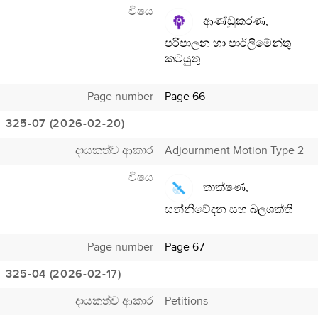
විෂය
ආණ්ඩුකරණ,
පරිපාලන හා පාර්ලිමේන්තු
කටයුතු
Page number
Page 66
325-07 (2026-02-20)
දායකත්ව ආකාර
Adjournment Motion Type 2
විෂය
තාක්ෂණ,
සන්නිවේදන සහ බලශක්ති
Page number
Page 67
325-04 (2026-02-17)
දායකත්ව ආකාර
Petitions