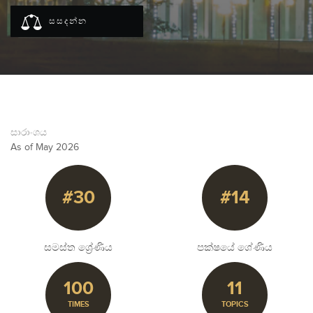
සසදන්න
සාරාංශය
As of May 2026
#30
#14
සමස්ත ශ්‍රේණිය
පක්ෂයේ ශේණිය
100
11
TIMES
TOPICS