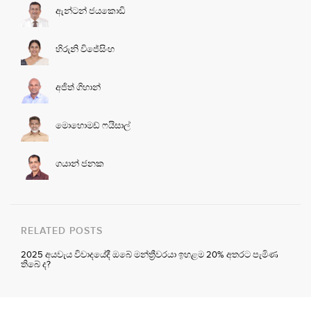
ඇන්ටන් ජයකොඩි
හිරුනි විජේසිංහ
අජිත් ගිහාන්
මොහොමඩ් ෆයිසාල්
ගයාන් ජනක
RELATED POSTS
2025 අයවැය විවාදයේදී ඔබේ මන්ත්‍රීවරයා ඉහළම 20% අතරට පැමිණ
තිබේ ද?