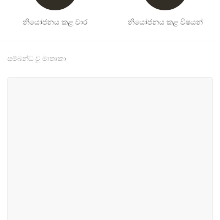
නියෝජනය කළ වාර
නියෝජනය කළ විෂයන්
සම්බන්ධ වූ මාතෘකා
#8
#14
වෙළඳ හා කර්මාන්ත
ස්වභාවික සම්පත් හා පරිසර
#19
#29