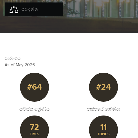
සසදන්න
සාරාංශය
As of May 2026
#64
#24
සමස්ත ශ්‍රේණිය
පක්ෂයේ ශේණිය
72
11
TIMES
TOPICS