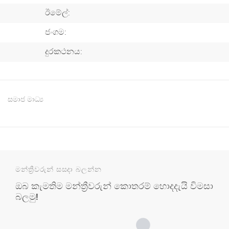
ඊමේල්:
ජංගම:
දුරකථනය:
සමාජ මාධ්‍ය
මන්ත්‍රීවරුන් සසදා බලන්න
ඔබ කැමතිම මන්ත්‍රීවරුන් කොතරම් හොදදැයි විමසා
බලමු!