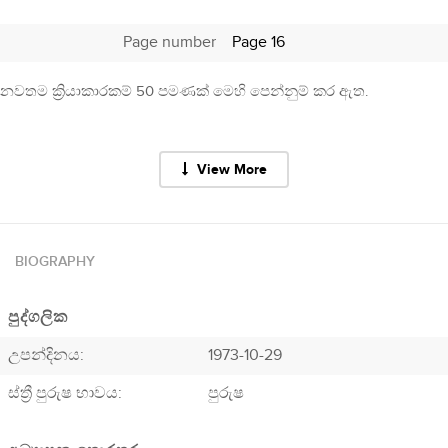
Page number
Page 16
නවතම ක්‍රියාකාරකම් 50 පමණක් මෙහි පෙන්නුම් කර ඇත.
View More
BIOGRAPHY
පුද්ගලික
උපන්දිනය:
1973-10-29
ස්ත්‍රී පුරුෂ භාවය:
පුරුෂ