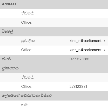
Address
නිවසේ:
Office:
ඊමේල්
පුද්ගලික:
kins_n@parliament.lk
Office:
kins_n@parliament.lk
ජංගම
0273123881
දුරකථනය
නිවසේ:
Office:
273123881
ලේකම්ගේ සම්බන්ධතා විස්තර
නම: