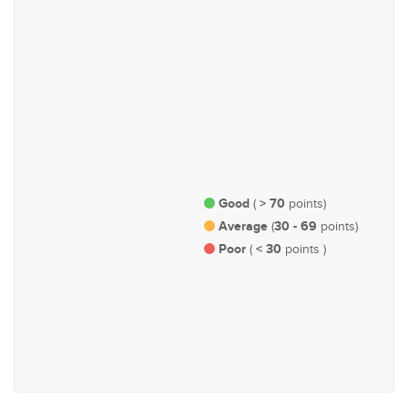
#76
#122
ආර්ථික හා මුල්‍ය
යුක්තිය, ආරක්ෂාව හා මහජන
සාමය
Good
> 70
(
points)
Average
30 - 69
(
points)
Poor
< 30
(
points )
#162
ආණ්ඩුකරණ, පරිපාලන හා
පාර්ලිමේන්තු කටයුතු