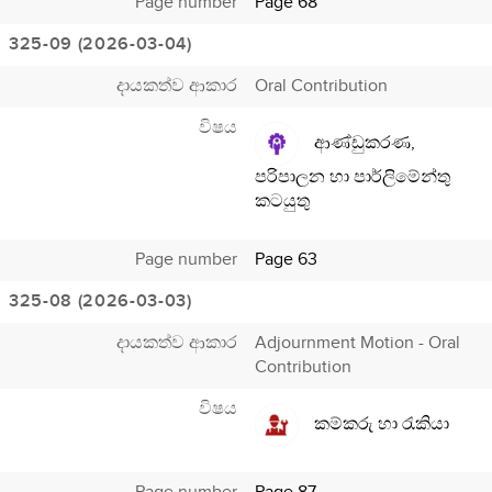
Page number
Page 68
325-09 (2026-03-04)
දායකත්ව ආකාර
Oral Contribution
විෂය
ආණ්ඩුකරණ,
පරිපාලන හා පාර්ලිමේන්තු
කටයුතු
Page number
Page 63
325-08 (2026-03-03)
දායකත්ව ආකාර
Adjournment Motion - Oral
Contribution
විෂය
කම්කරු හා රැකියා