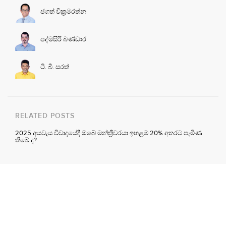
ජගත් වික්‍රමරත්න
පද්මසිරි බණ්ඩාර
ටී. බී. සරත්
RELATED POSTS
2025 අයවැය විවාදයේදී ඔබේ මන්ත්‍රීවරයා ඉහළම 20% අතරට පැමිණ
තිබේ ද?