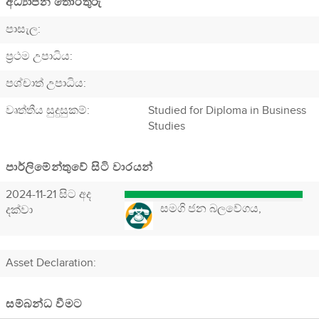
අධ්‍යාපන තොරතුරු
පාසැල:
ප්‍රථම උපාධිය:
පශ්චාත් උපාධිය:
වෘත්තීය සුදුසුකම්:
Studied for Diploma in Business
Studies
පාර්ලිමේන්තුවේ සිටි වාරයන්
2024-11-21 සිට අද
සමගි ජන බලවේගය,
දක්වා
Asset Declaration
:
සම්බන්ධ වීමට