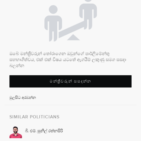
ඔබේ මන්ත්‍රීවරුන් තෝරාගෙන ඔවුන්ගේ පාර්ලිමේන්තු
සහභාගිත්වය, එක් එක් විෂය යටතේ ඇගයීම් ලකුණු සමග සසදා
බලන්න
මන්ත්‍රීවරුන් සසදන්න
මුලසිට අරඹන්න
SIMILAR POLITICIANS
බි. එම්. සුනිල් රත්නසිරි