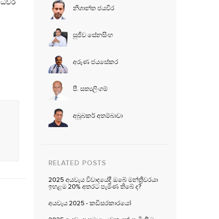
 ධීවර
නිශාන්ත ජයවීර
සුජීව සේනසිංහ
අරුණ ජයසේකර
පී. සත්‍යලිංගම්
අබූබකර් අතම්බාවා
RELATED POSTS
2025 අයවැය විවාදයේදී ඔබේ මන්ත්‍රීවරයා
ඉහළම 20% අතරට පැමිණ තිබේ ද?
අයවැය 2025 - කඩිසරකාරයෝ