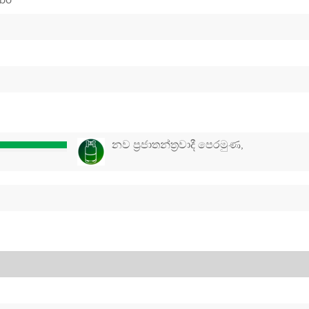
mbo
නව ප්‍රජාතන්ත්‍රවාදී පෙරමුණ,