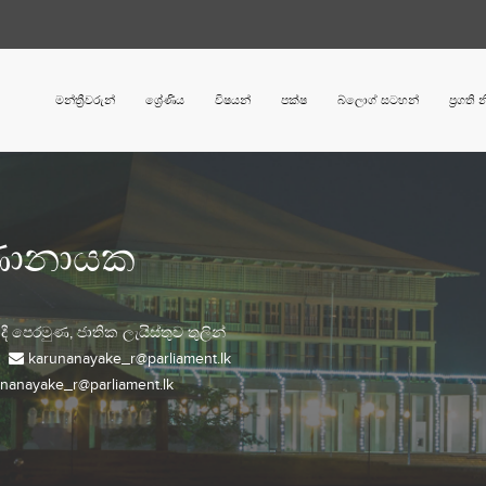
මන්ත්‍රීවරුන්
ශ්‍රේණිය
විෂයන්
පක්ෂ
බ්ලොග් සටහන්
ප්‍රගති
ණානායක
වාදී පෙරමුණ,
ජාතික ලැයිස්තුව
තුලින්
karunanayake_r@parliament.lk
nanayake_r@parliament.lk