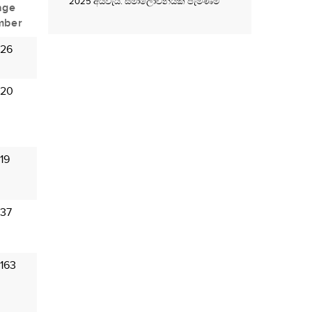
2025 අයවැය: සමාලොචනයක් පැමිණීම
age
mber
 26
 20
19
 37
163