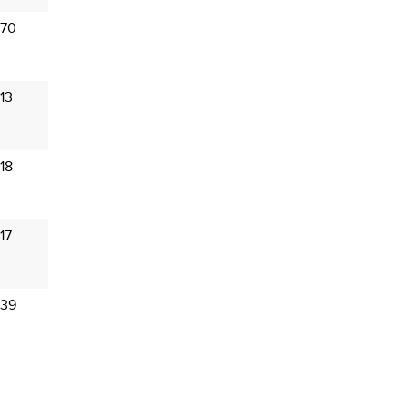
 70
13
18
17
 39