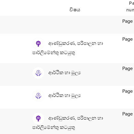
P
විෂය
nu
Page
Page
ආණ්ඩුකරණ, පරිපාලන හා
පාර්ලිමේන්තු කටයුතු
Page 
ආර්ථික හා මුල්‍ය
Page
ආර්ථික හා මුල්‍ය
Page 
ආණ්ඩුකරණ, පරිපාලන හා
පාර්ලිමේන්තු කටයුතු