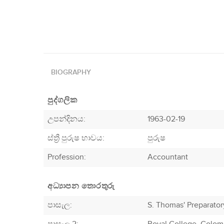
BIOGRAPHY
පුද්ගලික
උපන්දිනය:
1963-02-19
ස්ත්‍රී පුරුෂ භාවය:
පුරුෂ
Profession
:
Accountant
අධ්‍යාපන තොරතුරු
පාසැල:
S. Thomas' Preparatory