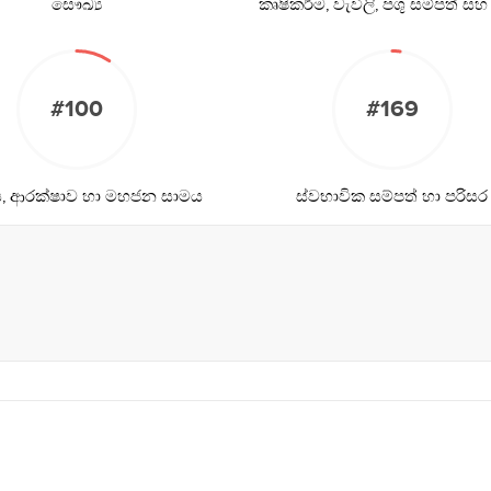
සෞඛ්‍ය
කෘෂිකර්ම, වැවිලි, පශු සම්පත් සහ
#100
#169
ිය, ආරක්ෂාව හා මහජන සාමය
ස්වභාවික සම්පත් හා පරිසර