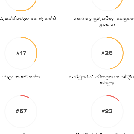
ණ, සන්නිවේදන සහ බලශක්ති
නගර සැලසුම්, යටිතල පහසුකම්
ප්‍රවාහන
#17
#26
වෙළඳ හා කර්මාන්ත
ආණ්ඩුකරණ, පරිපාලන හා පාර්ලිම
කටයුතු
#57
#82