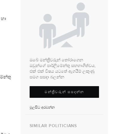
 හා
ඔබේ මන්ත්‍රීවරුන් තෝරාගෙන
ඔවුන්ගේ පාර්ලිමේන්තු සහභාගිත්වය,
එක් එක් විෂය යටතේ ඇගයීම් ලකුණු
ේන්තු
සමග සසදා බලන්න
මන්ත්‍රීවරුන් සසදන්න
මුලසිට අරඹන්න
SIMILAR POLITICIANS