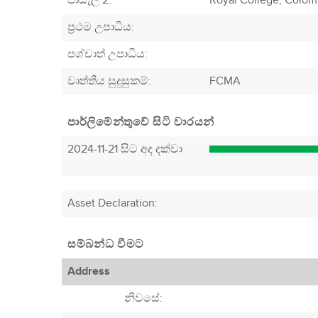
පාසැල 2:
Royal College, Colo
ප්‍රථම උපාධිය:
පශ්චාත් උපාධිය:
වෘත්තීය සුදුසුකම්:
FCMA
පාර්ලිමේන්තුවේ සිටි වාරයන්
2024-11-21 සිට අද දක්වා
Asset Declaration
:
සම්බන්ධ වීමට
Address
නිවසේ: