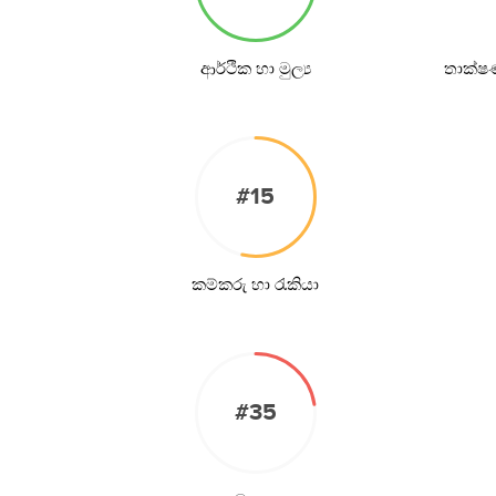
ආර්ථික හා මුල්‍ය
තාක්ෂ
#15
කම්කරු හා රැකියා
#35