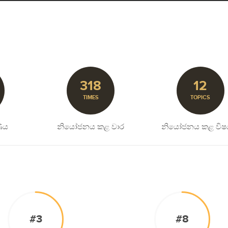
318
12
TIMES
TOPICS
ිය
නියෝජනය කළ වාර
නියෝජනය කළ විෂ
#3
#8