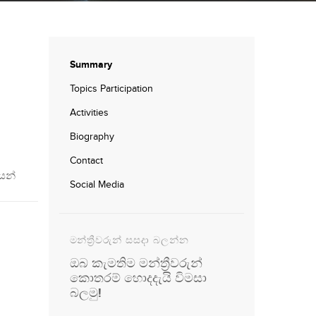
Summary
Topics Participation
Activities
Biography
Contact
යන්
Social Media
මන්ත්‍රීවරුන් සසදා බලන්න
ඔබ කැමතිම මන්ත්‍රීවරුන්
කොතරම් හොදදැයි විමසා
බලමු!