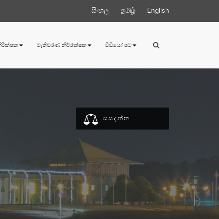
සිංහල
தமிழ்
English
 නිරීක්ෂක
මැතිවරණ නිර්‍රක්ෂක
වීඩියෝ පට
සසදන්න