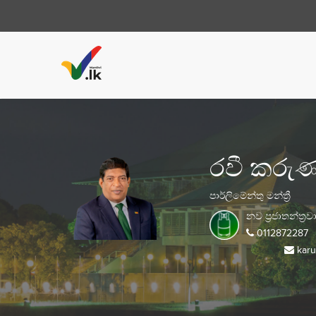
රවී කරු
පාර්ලිමේන්තු මන්ත්‍රී
නව ප්‍රජාතන්ත්‍ර
0112872287
karu