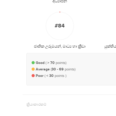
අධ්‍යාපන
#84
ජාතික උරුමයන්, මාධ්‍ය හා ක්‍රීඩා
යුක්ත
Good
> 70
(
points)
Average
30 - 69
(
points)
Poor
< 30
(
points )
ක්‍රියාකාරකම්