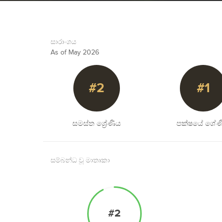
සාරාංශය
As of May 2026
#2
#1
සමස්ත ශ්‍රේණිය
පක්ෂයේ ශේණ
සම්බන්ධ වූ මාතෘකා
#2