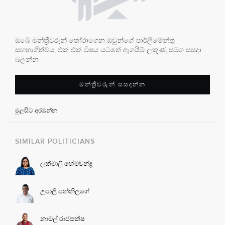
ඔබේ මන්ත්‍රීවරුන් තෝරාගෙන ඔවුන්ගේ පාර්ලිමේන්තු
සහභාගිත්වය, එක් එක් විෂය යටතේ ඇගයීම් ලකුණු සමග සසදා
බලන්න
මන්ත්‍රීවරුන් සසදන්න
මුලසිට අරඹන්න
SIMILAR POLITICIANS
ලක්මාලි හේමචන්ද්‍ර
උපාලි පන්නිලගේ
නාමල් රාජපක්ෂ