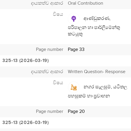
දායකත්ව ආකාර
Oral Contribution
විෂය
ආණ්ඩුකරණ,
පරිපාලන හා පාර්ලිමේන්තු
කටයුතු
Page number
Page 33
325-13 (2026-03-19)
දායකත්ව ආකාර
Written Question- Response
විෂය
නගර සැලසුම්, යටිතල
පහසුකම් හා ප්‍රවාහන
Page number
Page 20
325-13 (2026-03-19)