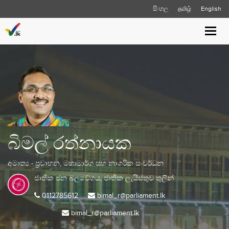
සිංහල
தமிழ்
English
Toggl
navig
බිමල් රත්නායක
අමාත්‍ය - ප්‍රවාහන, මහාමාර්ග සහ නාගරික සංවර්ධන
ජාතික ජන බලවේගය,
ජාතික ලැයිස්තුව
තුලින්
0112785612
bimal_r@parliament.lk
bimal_r@parliament.lk