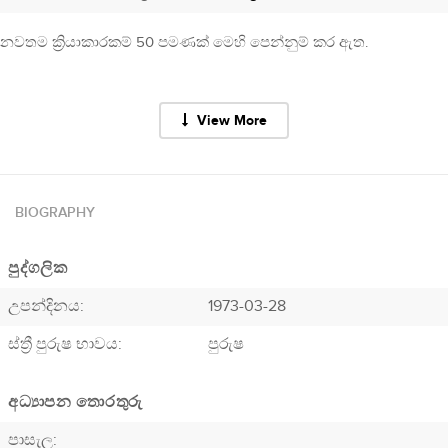
නවතම ක්‍රියාකාරකම් 50 පමණක් මෙහි පෙන්නුම් කර ඇත.
View More
BIOGRAPHY
පුද්ගලික
උපන්දිනය:
1973-03-28
ස්ත්‍රී පුරුෂ භාවය:
පුරුෂ
අධ්‍යාපන තොරතුරු
පාසැල: