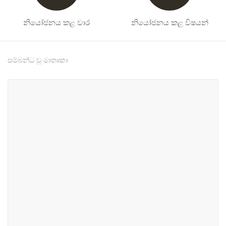
නියෝජනය කළ වාර
නියෝජනය කළ විෂයන්
සම්බන්ධ වූ මාතෘකා
#1
#1
ආණ්ඩුකරණ, පරිපාලන හා
නගර සැලසුම්, යටිතල
පාර්ලිමේන්තු කටයුතු
පහසුකම් හා ප්‍රවාහන
#3
#6