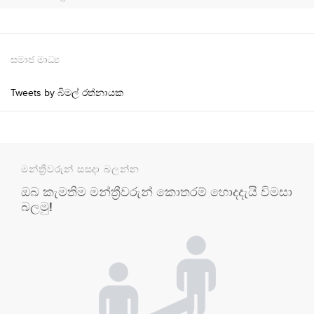
සමාජ මාධ්‍ය
Tweets by බිමල් රත්නායක
මන්ත්‍රීවරුන් සසදා බලන්න
ඔබ කැමතිම මන්ත්‍රීවරුන් කොතරම් හොදදැයි විමසා
බලමු!