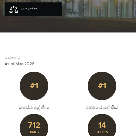
සසදන්න
සාරාංශය
As of May 2026
#1
#1
සමස්ත ශ්‍රේණිය
පක්ෂයේ ශේණිය
712
14
TIMES
TOPICS