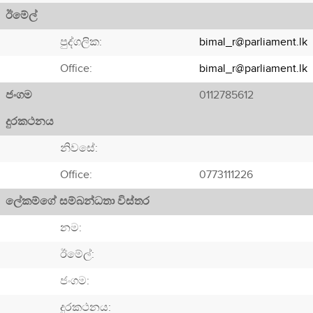
ඊමේල්
පුද්ගලික:
bimal_r@parliament.lk
Office:
bimal_r@parliament.lk
ජංගම
0112785612
දුරකථනය
නිවසේ:
Office:
0773111226
ලේකම්ගේ සම්බන්ධතා විස්තර
නම:
ඊමේල්:
ජංගම:
දුරකථනය: