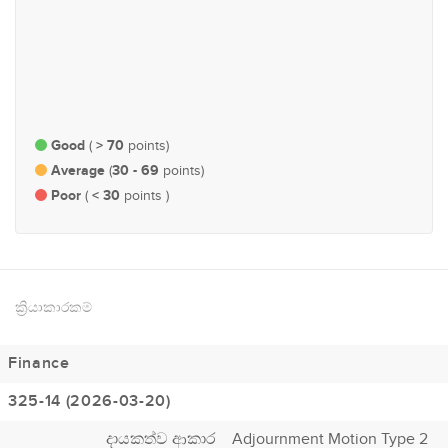
#84
#86
කම්කරු හා රැකියා
සෞඛ්‍ය
Good
> 70
(
points)
Average
30 - 69
(
points)
Poor
< 30
(
points )
ක්‍රියාකාරකම්
Finance
325-14 (2026-03-20)
දායකත්ව ආකාර
Adjournment Motion Type 2