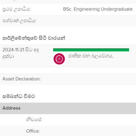
ප්‍රථම උපාධිය:
BSc. Engineering Undergraduate
පශ්චාත් උපාධිය:
පාර්ලිමේන්තුවේ සිටි වාරයන්
2024-11-21 සිට අද
ජාතික ජන බලවේගය,
දක්වා
Asset Declaration
:
සම්බන්ධ වීමට
Address
නිවසේ:
Office: