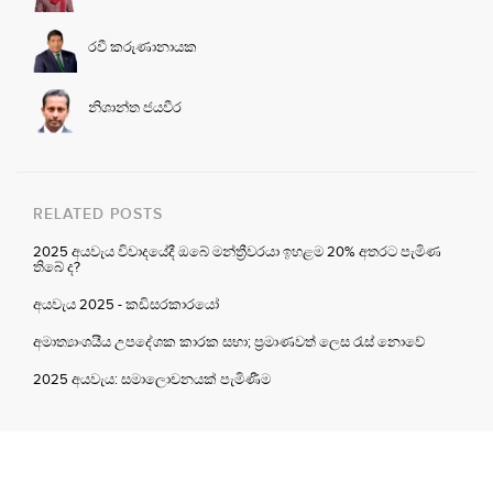
රවී කරුණානායක
නිශාන්ත ජයවීර
RELATED POSTS
2025 අයවැය විවාදයේදී ඔබේ මන්ත්‍රීවරයා ඉහළම 20% අතරට පැමිණ
තිබේ ද?
අයවැය 2025 - කඩිසරකාරයෝ
අමාත්‍යාංශයීය උපදේශක කාරක සභා; ප්‍රමාණවත් ලෙස රැස් නොවේ
2025 අයවැය: සමාලොචනයක් පැමිණීම