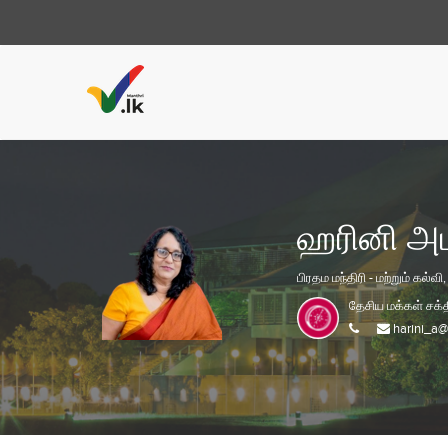
ஹரினி அ
பிரதம மந்திரி - மற்றும் கல்வ
தேசிய மக்கள் சக்
harini_a@