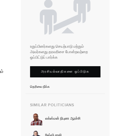
உறுப்பினர்களது செயற்பாடு மற்றும்
அவர்களது தரவரிசை போன்றவற்றை
ஒப்பிட்டுப் பார்க்க
ம்
அரசியல்வாதிகளை ஒப்பிடுக
தெரிவை நீக்க
SIMILAR POLITICIANS
லக்ஸ்மன் நிபுண ஆரச்சி
ரிஸ்வி சாலி