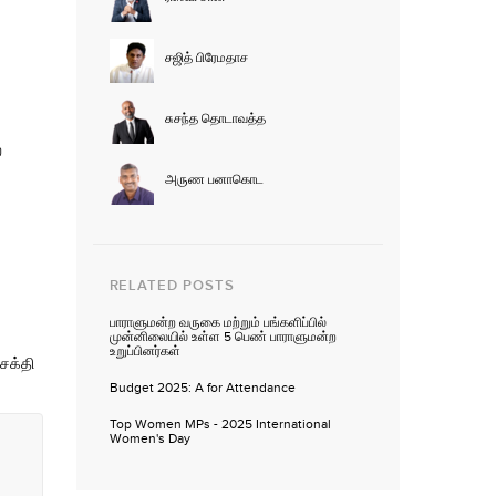
சஜித் பிரேமதாச
சுசந்த தொடாவத்த
ை
அருண பனாகொட
RELATED POSTS
பாராளுமன்ற வருகை மற்றும் பங்களிப்பில்
முன்னிலையில் உள்ள 5 பெண் பாராளுமன்ற
உறுப்பினர்கள்
ிசக்தி
Budget 2025: A for Attendance
Top Women MPs - 2025 International
Women's Day