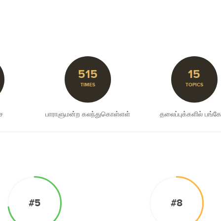
515
15
TIMES
TOPICS
சை
பாராளுமன்ற கலந்துகொள்ளள்
தலைப்புக்களில் பங்கேற
#5
#8